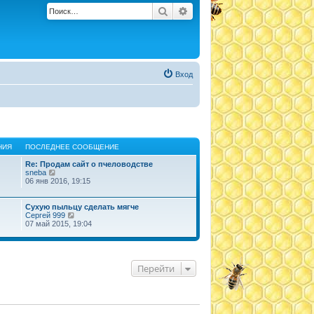
Поиск
Расширенный поиск
Вход
НИЯ
ПОСЛЕДНЕЕ СООБЩЕНИЕ
Re: Продам сайт о пчеловодстве
П
sneba
е
06 янв 2016, 19:15
р
е
й
Сухую пыльцу сделать мягче
т
П
Сергей 999
и
е
07 май 2015, 19:04
к
р
п
е
о
й
с
т
л
и
Перейти
е
к
д
п
н
о
е
с
м
л