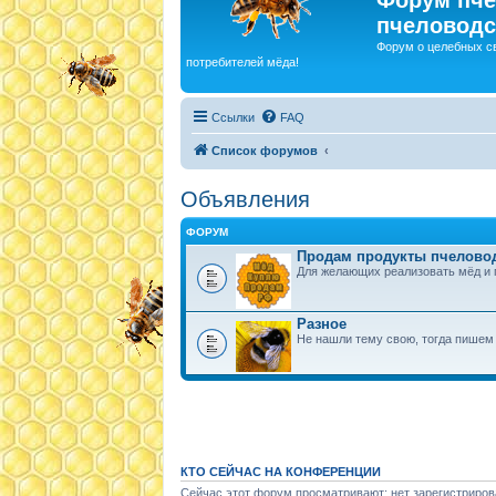
пчеловодс
Форум о целебных с
потребителей мёда!
Ссылки
FAQ
Список форумов
Объявления
ФОРУМ
Продам продукты пчелово
Для желающих реализовать мёд и 
Разное
Не нашли тему свою, тогда пишем 
КТО СЕЙЧАС НА КОНФЕРЕНЦИИ
Сейчас этот форум просматривают: нет зарегистриров