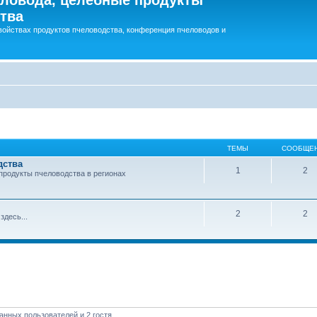
тва
войствах продуктов пчеловодства, конференция пчеловодов и
ТЕМЫ
СООБЩЕ
дства
1
2
продукты пчеловодства в регионах
2
2
здесь...
анных пользователей и 2 гостя