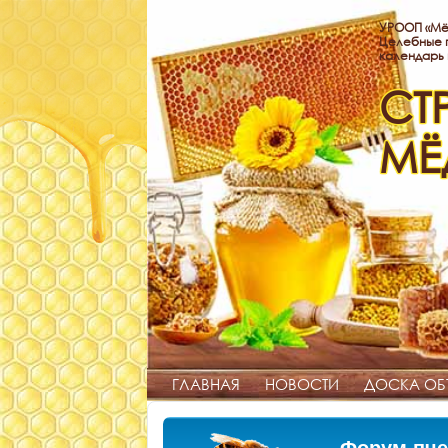
УРООП «Мё
Целебные п
календарь
СТ
МЁ
ГЛАВНАЯ
НОВОСТИ
ДОСКА ОБ
Форум пче