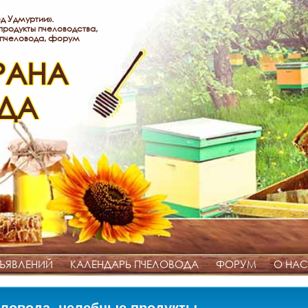
д Удмуртии».
родукты пчеловодства,
 пчеловода, форум
РАНА
ДА
ЪЯВЛЕНИЙ
КАЛЕНДАРЬ ПЧЕЛОВОДА
ФОРУМ
О НАС
ловода, целебные продукты