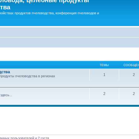
тва
войствах продуктов пчеловодства, конференция пчеловодов и
ТЕМЫ
СООБЩЕ
дства
1
2
продукты пчеловодства в регионах
2
2
здесь...
анных пользователей и 2 гостя