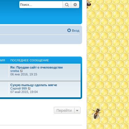
Поиск
Расширенный поиск
Вход
НИЯ
ПОСЛЕДНЕЕ СООБЩЕНИЕ
Re: Продам сайт о пчеловодстве
П
sneba
е
06 янв 2016, 19:15
р
е
й
Сухую пыльцу сделать мягче
т
П
Сергей 999
и
е
07 май 2015, 19:04
к
р
п
е
о
й
с
т
л
и
Перейти
е
к
д
п
н
о
е
с
м
л