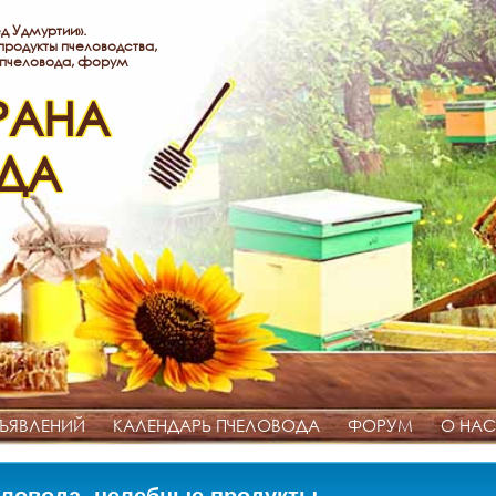
д Удмуртии».
родукты пчеловодства,
 пчеловода, форум
РАНА
ДА
ЪЯВЛЕНИЙ
КАЛЕНДАРЬ ПЧЕЛОВОДА
ФОРУМ
О НАС
ловода, целебные продукты