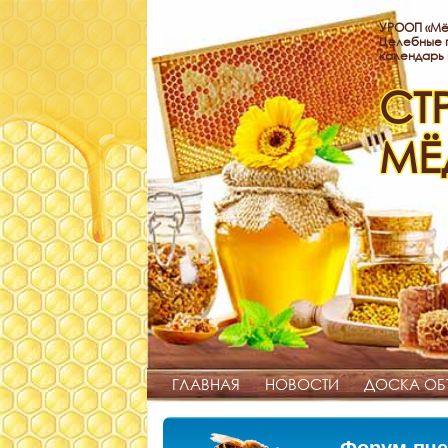
УРООП «Мё
Целебные п
календарь
СТ
МЁ
ГЛАВНАЯ
НОВОСТИ
ДОСКА ОБ
Форум пче