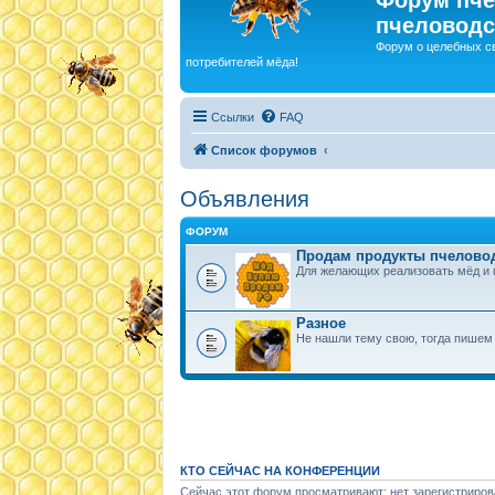
пчеловодс
Форум о целебных с
потребителей мёда!
Ссылки
FAQ
Список форумов
Объявления
ФОРУМ
Продам продукты пчелово
Для желающих реализовать мёд и 
Разное
Не нашли тему свою, тогда пишем 
КТО СЕЙЧАС НА КОНФЕРЕНЦИИ
Сейчас этот форум просматривают: нет зарегистриров