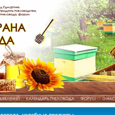
д Удмуртии».
родукты пчеловодства,
 пчеловода, форум
РАНА
ДА
ЪЯВЛЕНИЙ
КАЛЕНДАРЬ ПЧЕЛОВОДА
ФОРУМ
О НАС
ловода, целебные продукты