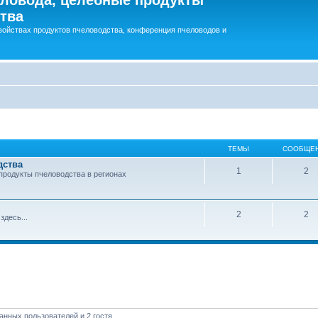
тва
войствах продуктов пчеловодства, конференция пчеловодов и
ТЕМЫ
СООБЩЕ
дства
1
2
продукты пчеловодства в регионах
2
2
здесь...
анных пользователей и 2 гостя