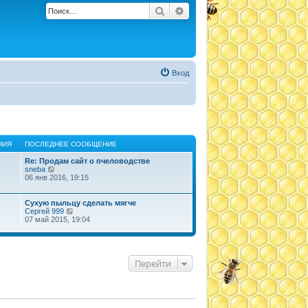
Поиск
Расширенный поиск
Вход
НИЯ
ПОСЛЕДНЕЕ СООБЩЕНИЕ
Re: Продам сайт о пчеловодстве
П
sneba
е
06 янв 2016, 19:15
р
е
й
Сухую пыльцу сделать мягче
т
П
Сергей 999
и
е
07 май 2015, 19:04
к
р
п
е
о
й
с
т
л
и
Перейти
е
к
д
п
н
о
е
с
м
л