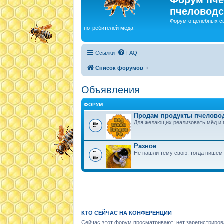
пчеловодс
Форум о целебных с
потребителей мёда!
Ссылки
FAQ
Список форумов
Объявления
ФОРУМ
Продам продукты пчелово
Для желающих реализовать мёд и 
Разное
Не нашли тему свою, тогда пишем 
КТО СЕЙЧАС НА КОНФЕРЕНЦИИ
Сейчас этот форум просматривают: нет зарегистриров