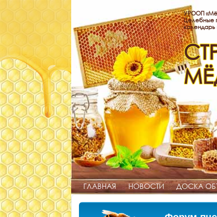
УРООП «Мё
Целебные п
календарь
СТ
МЁ
ГЛАВНАЯ
НОВОСТИ
ДОСКА ОБ
Форум пче