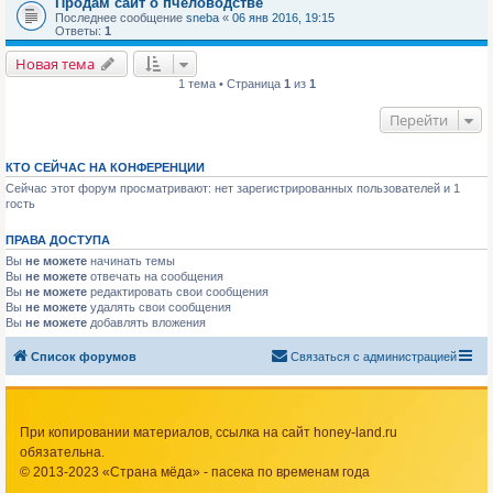
Продам сайт о пчеловодстве
Последнее сообщение
sneba
«
06 янв 2016, 19:15
Ответы:
1
Новая тема
1 тема • Страница
1
из
1
Перейти
КТО СЕЙЧАС НА КОНФЕРЕНЦИИ
Сейчас этот форум просматривают: нет зарегистрированных пользователей и 1
гость
ПРАВА ДОСТУПА
Вы
не можете
начинать темы
Вы
не можете
отвечать на сообщения
Вы
не можете
редактировать свои сообщения
Вы
не можете
удалять свои сообщения
Вы
не можете
добавлять вложения
Список форумов
Связаться с администрацией
При копировании материалов, ссылка на сайт honey-land.ru
обязательна.
© 2013-2023 «Страна мёда» - пасека по временам года