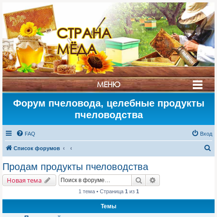
СТРАНА
МЁДА
МЕНЮ
Форум пчеловода, целебные продукты
пчеловодства
FAQ
Вход
П
Список форумов
о
Продам продукты пчеловодства
и
Поиск
Расширенный поис
Новая тема
с
1 тема • Страница
1
из
1
к
Темы