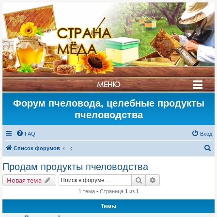
СТРАНА
МЁДА
МЕНЮ
Форум пчеловода, целебные продукты
пчеловодства
FAQ
Вход
П
Список форумов
о
Продам продукты пчеловодства
и
Поиск
Расширенный поис
Новая тема
с
1 тема • Страница
1
из
1
к
Темы