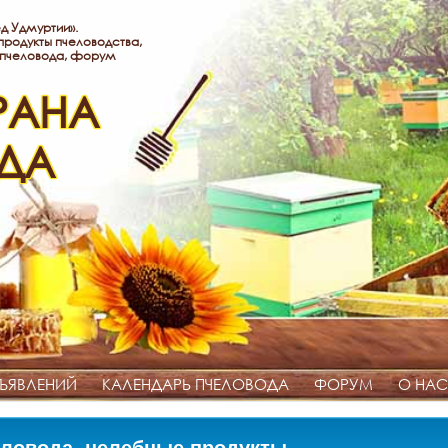
д Удмуртии».
родукты пчеловодства,
 пчеловода, форум
РАНА
ДА
ЪЯВЛЕНИЙ
КАЛЕНДАРЬ ПЧЕЛОВОДА
ФОРУМ
О НАС
ловода, целебные продукты