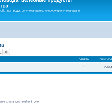
тва
войствах продуктов пчеловодства, конференция пчеловодов и
ва
Поиск
Расширенный поиск
ОТВЕТЫ
ПРОСМО
1
7564
анных пользователей и 3 гостя