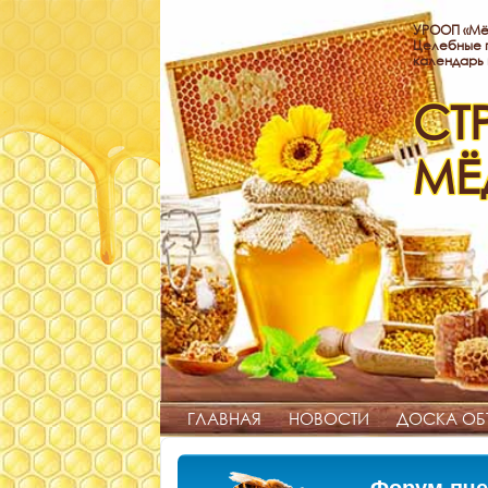
УРООП «Мё
Целебные п
календарь
СТ
МЁ
ГЛАВНАЯ
НОВОСТИ
ДОСКА ОБ
Форум пче