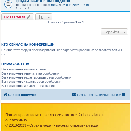
Продам сайт о пчеловодстве
Последнее сообщение
sneba
«
06 янв 2016, 19:15
Ответы:
1
Новая тема
1 тема • Страница
1
из
1
Перейти
КТО СЕЙЧАС НА КОНФЕРЕНЦИИ
Сейчас этот форум просматривают: нет зарегистрированных пользователей и 1
гость
ПРАВА ДОСТУПА
Вы
не можете
начинать темы
Вы
не можете
отвечать на сообщения
Вы
не можете
редактировать свои сообщения
Вы
не можете
удалять свои сообщения
Вы
не можете
добавлять вложения
Список форумов
Связаться с администрацией
При копировании материалов, ссылка на сайт honey-land.ru
обязательна.
© 2013-2023 «Страна мёда» - пасека по временам года