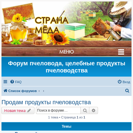
СТРАНА
МЁДА
МЕНЮ
Форум пчеловода, целебные продукты
пчеловодства
FAQ
Вход
П
Список форумов
о
Продам продукты пчеловодства
и
Поиск
Расширенный поис
Новая тема
с
1 тема • Страница
1
из
1
к
Темы