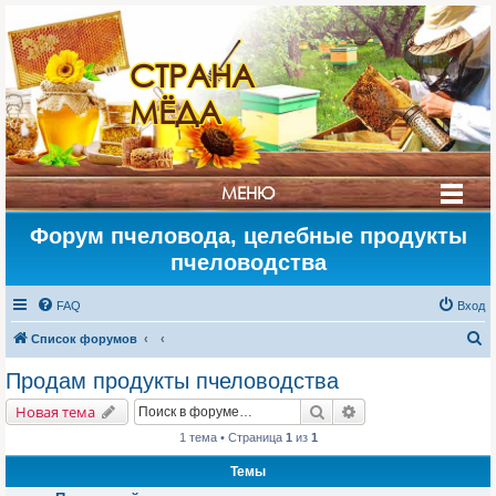
СТРАНА
МЁДА
МЕНЮ
Форум пчеловода, целебные продукты
пчеловодства
FAQ
Вход
П
Список форумов
о
Продам продукты пчеловодства
и
Поиск
Расширенный поис
Новая тема
с
1 тема • Страница
1
из
1
к
Темы