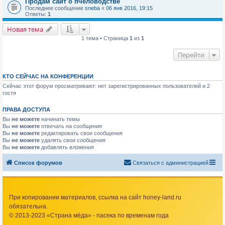
Продам сайт о пчеловодстве
Последнее сообщение
sneba
«
06 янв 2016, 19:15
Ответы:
1
Новая тема
1 тема • Страница
1
из
1
Перейти
КТО СЕЙЧАС НА КОНФЕРЕНЦИИ
Сейчас этот форум просматривают: нет зарегистрированных пользователей и 2
гостя
ПРАВА ДОСТУПА
Вы
не можете
начинать темы
Вы
не можете
отвечать на сообщения
Вы
не можете
редактировать свои сообщения
Вы
не можете
удалять свои сообщения
Вы
не можете
добавлять вложения
Список форумов
Связаться с администрацией
При копировании материалов, ссылка на сайт honey-land.ru
обязательна.
© 2013-2023 «Страна мёда» - пасека по временам года