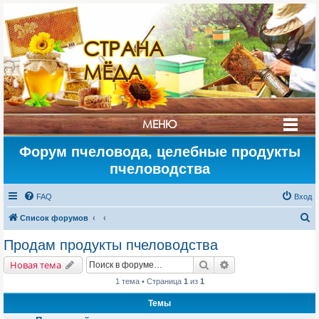
СТРАНА
МЁДА
МЕНЮ
Форум пчеловода, целебные продукты
пчеловодства
FAQ
Вход
П
Список форумов
о
Продам продукты пчеловодства
и
Поиск
Расширенный поис
Новая тема
с
1 тема • Страница
1
из
1
к
Темы