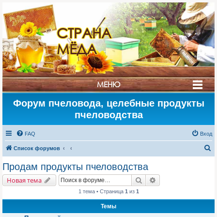
СТРАНА
МЁДА
МЕНЮ
Форум пчеловода, целебные продукты
пчеловодства
FAQ
Вход
П
Список форумов
о
Продам продукты пчеловодства
и
Поиск
Расширенный поис
Новая тема
с
1 тема • Страница
1
из
1
к
Темы