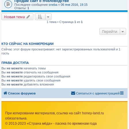
Продам сайт о пчеловодстве
Последнее сообщение
sneba
«
06 янв 2016, 19:15
Ответы:
1
Новая тема
1 тема • Страница
1
из
1
Перейти
КТО СЕЙЧАС НА КОНФЕРЕНЦИИ
Сейчас этот форум просматривают: нет зарегистрированных пользователей и 1
гость
ПРАВА ДОСТУПА
Вы
не можете
начинать темы
Вы
не можете
отвечать на сообщения
Вы
не можете
редактировать свои сообщения
Вы
не можете
удалять свои сообщения
Вы
не можете
добавлять вложения
Список форумов
Связаться с администрацией
При копировании материалов, ссылка на сайт honey-land.ru
обязательна.
© 2013-2023 «Страна мёда» - пасека по временам года