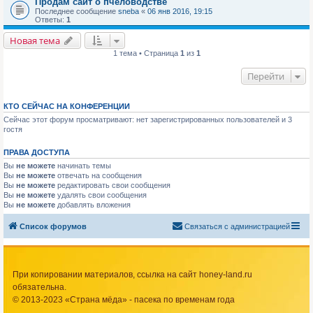
Продам сайт о пчеловодстве
Последнее сообщение
sneba
«
06 янв 2016, 19:15
Ответы:
1
Новая тема
1 тема • Страница
1
из
1
Перейти
КТО СЕЙЧАС НА КОНФЕРЕНЦИИ
Сейчас этот форум просматривают: нет зарегистрированных пользователей и 3
гостя
ПРАВА ДОСТУПА
Вы
не можете
начинать темы
Вы
не можете
отвечать на сообщения
Вы
не можете
редактировать свои сообщения
Вы
не можете
удалять свои сообщения
Вы
не можете
добавлять вложения
Список форумов
Связаться с администрацией
При копировании материалов, ссылка на сайт honey-land.ru
обязательна.
© 2013-2023 «Страна мёда» - пасека по временам года