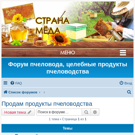
СТРАНА
МЁДА
МЕНЮ
Форум пчеловода, целебные продукты
пчеловодства
FAQ
Вход
П
Список форумов
о
Продам продукты пчеловодства
и
Поиск
Расширенный поис
Новая тема
с
1 тема • Страница
1
из
1
к
Темы