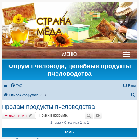
СТРАНА
МЁДА
МЕНЮ
Форум пчеловода, целебные продукты
пчеловодства
FAQ
Вход
П
Список форумов
о
Продам продукты пчеловодства
и
Поиск
Расширенный поис
Новая тема
с
1 тема • Страница
1
из
1
к
Темы