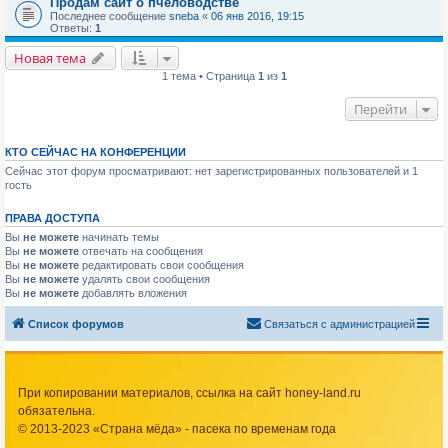
Продам сайт о пчеловодстве
Последнее сообщение
sneba
«
06 янв 2016, 19:15
Ответы:
1
Новая тема
1 тема • Страница
1
из
1
Перейти
КТО СЕЙЧАС НА КОНФЕРЕНЦИИ
Сейчас этот форум просматривают: нет зарегистрированных пользователей и 1
гость
ПРАВА ДОСТУПА
Вы
не можете
начинать темы
Вы
не можете
отвечать на сообщения
Вы
не можете
редактировать свои сообщения
Вы
не можете
удалять свои сообщения
Вы
не можете
добавлять вложения
Список форумов
Связаться с администрацией
При копировании материалов, ссылка на сайт honey-land.ru
обязательна.
© 2013-2023 «Страна мёда» - пасека по временам года