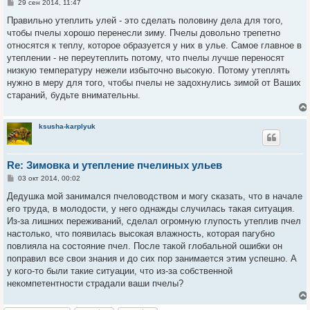
С
29 сен 2014, 11:47
о
о
Правильно утеплить улей - это сделать половину дела для того,
б
чтобы пчелы хорошо перенесли зиму. Пчелы довольно трепетно
щ
е
относятся к теплу, которое образуется у них в улье. Самое главное в
н
утеплении - не переутеплить потому, что пчелы лучше переносят
и
е
низкую температуру нежели избыточно высокую. Потому утеплять
нужно в меру для того, чтобы пчелы не задохнулись зимой от Ваших
стараний, будьте внимательны.
ksusha-karplyuk
Re: Зимовка и утепление пчелиных ульев
С
03 окт 2014, 00:02
о
о
Дедушка мой занимался пчеловодством и могу сказать, что в начале
б
его труда, в молодости, у него однажды случилась такая ситуация.
щ
е
Из-за лишних переживаний, сделал огромную глупость утеплив пчел
н
настолько, что появилась высокая влажность, которая пагубно
и
е
повлияла на состояние пчел. После такой глобальной ошибки он
поправил все свои знания и до сих пор занимается этим успешно. А
у кого-то были такие ситуации, что из-за собственной
некомпетентности страдали ваши пчелы?