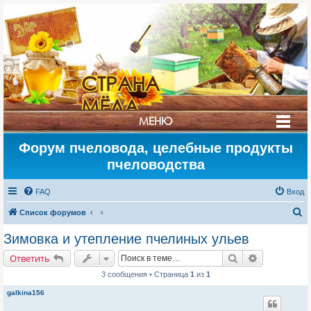
СТРАНА
МЁДА
МЕНЮ
Форум пчеловода, целебные продукты
пчеловодства
FAQ
Вход
П
Список форумов
о
Зимовка и утепление пчелиных ульев
и
Поиск
Расширенн
Ответить
с
3 сообщения • Страница
1
из
1
к
galkina156