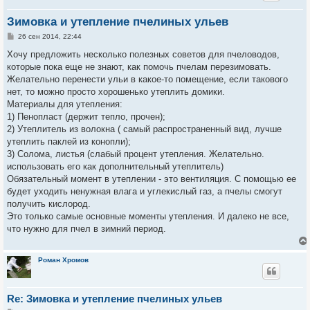
Зимовка и утепление пчелиных ульев
С
26 сен 2014, 22:44
о
о
Хочу предложить несколько полезных советов для пчеловодов,
б
которые пока еще не знают, как помочь пчелам перезимовать.
щ
е
Желательно перенести ульи в какое-то помещение, если такового
н
нет, то можно просто хорошенько утеплить домики.
и
е
Материалы для утепления:
1) Пенопласт (держит тепло, прочен);
2) Утеплитель из волокна ( самый распространенный вид, лучше
утеплить паклей из конопли);
3) Солома, листья (слабый процент утепления. Желательно.
использовать его как дополнительный утеплитель)
Обязательный момент в утеплении - это вентиляция. С помощью ее
будет уходить ненужная влага и углекислый газ, а пчелы смогут
получить кислород.
Это только самые основные моменты утепления. И далеко не все,
что нужно для пчел в зимний период.
Роман Хромов
Re: Зимовка и утепление пчелиных ульев