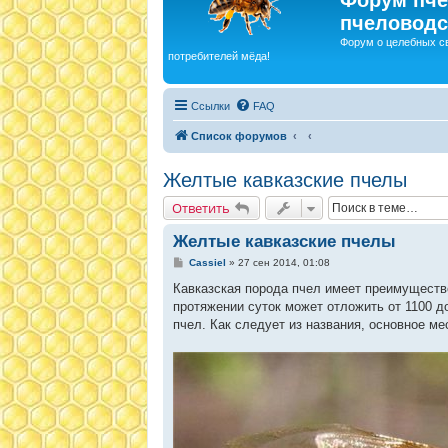
пчеловодс
Форум о целебных с
потребителей мёда!
Ссылки
FAQ
Список форумов
Желтые кавказские пчелы
Ответить
Желтые кавказские пчелы
С
Cassiel
»
27 сен 2014, 01:08
о
о
Кавказская порода пчел имеет преимуществ
б
протяжении суток может отложить от 1100 до
щ
е
пчел. Как следует из названия, основное ме
н
и
е