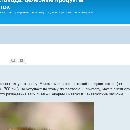
тва
войствах продуктов пчеловодства, конференция пчеловодов и
Поиск
Расширенный поиск
енно желтую окраску. Матка отличается высокой плодовитостью (на
 1700 яиц), но уступает по этому показателю, к примеру, матке среднер
сто разведения этих пчел – Северный Кавказ и Закавказские регионы.