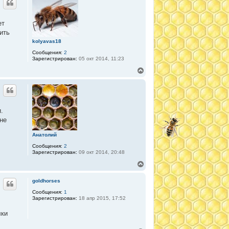
н
у
т
ет
ь
ить
с
я
kolyavas18
к
Сообщения:
2
н
Зарегистрирован:
05 окт 2014, 11:23
а
ч
В
а
е
л
р
у
н
у
т
.
ь
не
с
я
к
Анатолий
н
Сообщения:
2
а
Зарегистрирован:
09 окт 2014, 20:48
ч
а
В
л
е
у
р
goldhorses
н
у
Сообщения:
1
Зарегистрирован:
18 апр 2015, 17:52
т
ь
лки
с
я
к