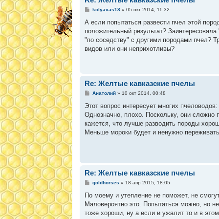
С
kolyavas18
»
05 окт 2014, 11:32
о
о
А если попытаться развести пчел этой пород
б
положительный результат? Заинтересовала "
щ
е
"по соседству" с другими породами пчел? Т
н
видов или они неприхотливы?
и
е
Re: Желтые кавказские пчелы
С
Анатолий
»
10 окт 2014, 00:48
о
о
Этот вопрос интересует многих пчеловодов:
б
Однозначно, плохо. Поскольку, они сложно п
щ
е
кажется, что лучше разводить породы хорош
н
Меньше мороки будет и ненужно переживать,
и
е
Re: Желтые кавказские пчелы
С
goldhorses
»
18 апр 2015, 18:05
о
о
По моему и утепление не поможет, не смогу
б
Маловероятно это. Попытаться можно, но н
щ
е
тоже хороши, ну а если и ужалит то и в это
н