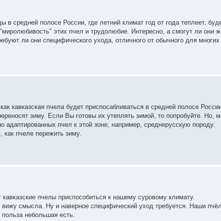
ы в средней полосе России, где летний климат год от года теплеет, буд
миролюбивость" этих пчел и трудолюбие. Интересно, а смогут ли они ж
ребуют ли они специфического ухода, отличного от обычного для многих
 как кавказская пчела будет приспосабливаться в средней полосе России
ереносят зиму. Если Вы готовы их утеплять зимой, то попробуйте. Но, м
о адаптированных пчел к этой зоне, например, среднерусскую породу.
 как пчеле пережить зиму.
т кавказские пчелы приспособиться к нашему суровому климату.
е вижу смысла. Ну и наверное специфический уход требуется. Наши пчё
м польза небольшая есть.