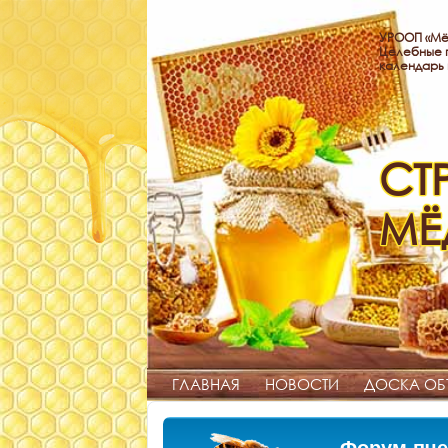
УРООП «Мё
Целебные п
календарь
СТ
МЁ
ГЛАВНАЯ
НОВОСТИ
ДОСКА ОБ
Форум пче