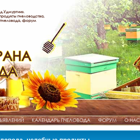
д Удмуртии».
родукты пчеловодства,
 пчеловода, форум
РАНА
ДА
ЪЯВЛЕНИЙ
КАЛЕНДАРЬ ПЧЕЛОВОДА
ФОРУМ
О НАС
ловода, целебные продукты