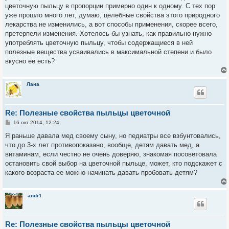
е
цветочную пыльцу в пропорции примерно один к одному. С тех пор
уже прошло много лет, думаю, целебные свойства этого природного
лекарства не изменились, а вот способы применения, скорее всего,
претерпели изменения. Хотелось бы узнать, как правильно нужно
употреблять цветочную пыльцу, чтобы содержащиеся в ней
полезные вещества усваивались в максимальной степени и было
вкусно ее есть?
Лана
Re: Полезные свойства пыльцы цветочной
С
16 окт 2014, 12:24
о
о
Я раньше давала мед своему сыну, но педиатры все взбунтовались,
б
что до 3-х лет противопоказано, вообще, детям давать мед, а
щ
е
витаминам, если честно не очень доверяю, знакомая посоветовала
н
остановить свой выбор на цветочной пыльце, может, кто подскажет с
и
е
какого возраста ее можно начинать давать пробовать детям?
andr1
Re: Полезные свойства пыльцы цветочной