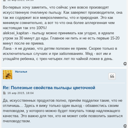
о
о
Во-первых хочу заметить, что сейчас уже вовсю производят
б
искусственную пчелиную пыльцу. Как заверяют производители, она
щ
е
так же содержит все микроэлементы, что и природная. Это как
н
минимум сомнительно, а вот то что она более аллергенная чем
и
е
настоящая так это 100%!
aleksei_kapitan - пыльцу можно принимать как угодно, в идеале
утром за 30 минут до еды. Главное ни пить и не есть первые 15-20
минут после ее приема.
Лана - я не думаю, что детям полезен ее прием. Скорее только в
исключительных случаях и при заболеваниях. Мед - вот им и
угощайте ребенка, с трех-четырех лет по чайной ложке в день.
Наталья
Re: Полезные свойства пыльцы цветочной
С
16 апр 2015, 18:04
о
о
Да, искусственных продуктов полно, причём подделки такие, что не
б
отличишь... Здесь я вижу только один выход - обзавестись своим
щ
е
пчеловодом, у которого можно будет покупать товар надлежащего
н
качества. Это важно для тех, кто не может себе позволить заняться
и
е
пчеловодством.