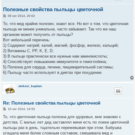
Полезные свойства пыльцы цветочной
С
09 окт 2014, 20:02
о
о
То, что мед крайне полезен, знают все. Но вот о том, что цветочная
б
пыльца не менее уникальна, часто забывают. Так что же наш
щ
е
организм может получить от пыльцы?
н
Вот небольшой перечень:
и
е
1) Содержит натрий, калий, магний, фосфор, железо, кальций;
2) Витамины C, PP, K, E, D;
3) В пыльце практически все нужные нам аминокислоты;
4) Способствует повышению иммунитете и гемоглобина;
5) Полезна для сердца, печени, пищеварительной системы;
6) Пыльцу часто используют в диетах при похудении.
aleksei_kapitan
Re: Полезные свойства пыльцы цветочной
С
10 окт 2014, 14:53
о
о
То, что цветочная пыльца полезна для здоровья, мне знакомо с
б
детства. С малых лет дед заставлял меня есть по ложке цветочной
щ
е
пыльцы раз в день, тщательно пережевывая при этом. Бабушка
н
угощала меня более сложным составом, смешивала мед и
и