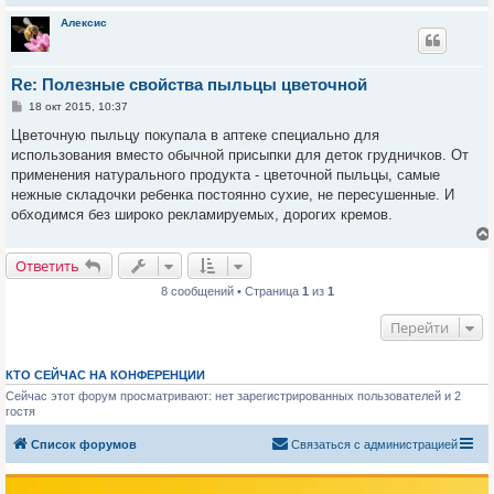
Алексис
Re: Полезные свойства пыльцы цветочной
С
18 окт 2015, 10:37
о
о
Цветочную пыльцу покупала в аптеке специально для
б
использования вместо обычной присыпки для деток грудничков. От
щ
е
применения натурального продукта - цветочной пыльцы, самые
н
нежные складочки ребенка постоянно сухие, не пересушенные. И
и
е
обходимся без широко рекламируемых, дорогих кремов.
Ответить
8 сообщений • Страница
1
из
1
Перейти
КТО СЕЙЧАС НА КОНФЕРЕНЦИИ
Сейчас этот форум просматривают: нет зарегистрированных пользователей и 2
гостя
Список форумов
Связаться с администрацией