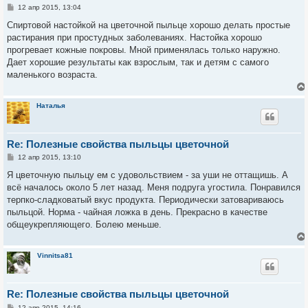
С
12 апр 2015, 13:04
о
о
Спиртовой настойкой на цветочной пыльце хорошо делать простые
б
растирания при простудных заболеваниях. Настойка хорошо
щ
е
прогревает кожные покровы. Мной применялась только наружно.
н
Дает хорошие результаты как взрослым, так и детям с самого
и
е
маленького возраста.
Наталья
Re: Полезные свойства пыльцы цветочной
С
12 апр 2015, 13:10
о
о
Я цветочную пыльцу ем с удовольствием - за уши не оттащишь. А
б
всё началось около 5 лет назад. Меня подруга угостила. Понравился
щ
е
терпко-сладковатый вкус продукта. Периодически затовариваюсь
н
пыльцой. Норма - чайная ложка в день. Прекрасно в качестве
и
е
общеукрепляющего. Болею меньше.
Vinnitsa81
Re: Полезные свойства пыльцы цветочной
С
12 апр 2015, 14:16