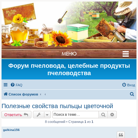
МЕНЮ
СТРАНА
Форум пчеловода, целебные продукты
МЁДА
пчеловодства
FAQ
Вход
П
Список форумов
о
Полезные свойства пыльцы цветочной
и
Поиск
Расширенн
Ответить
с
8 сообщений • Страница
1
из
1
к
galkina156