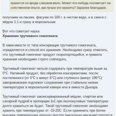
е
хранится он вроде слишком мало. Может кто-нибудь посоветует на
собственном опыте, как лучше его хранить? Заранее благодарю.
получаем на пасеке, фасуем по 100 г. в чистом виде, и в смеси с
мёдом 1:1 и сразу в морозильник.
Вот что советует наука
Хранение трутневого гомогената
В зависимости от типа консервации трутневого гомогената,
отределяется и способ его хранения. Необходимо сразу отметить,
что трутневый гомогенат продукт скоропортящийся, и правила
хранения необходимо строго соблюдать.
Трутневый гомогенат нельзя содержать при температуре выше за
0°С. Нативний продукт, без обработки консервантами, после
постепенного (от 0°С к минус 6°С) или глубокого (минус 196°С)
замораживания подлежит сохранению при стабильно низких
температурах в морозильной камере или в емкости Дьюара.
Трутневый гомогенат законсервированный мёдом, спиртом или
сахарной пудрой в пропорции 1к1 при околонулевых температурах
долго храниться не будет. Такой трутневый гомогенат необходимо
хранить при температурах от -15-20С. Если храненить при более
высоких температурах продукт быстро (несколько месяцев) портится.