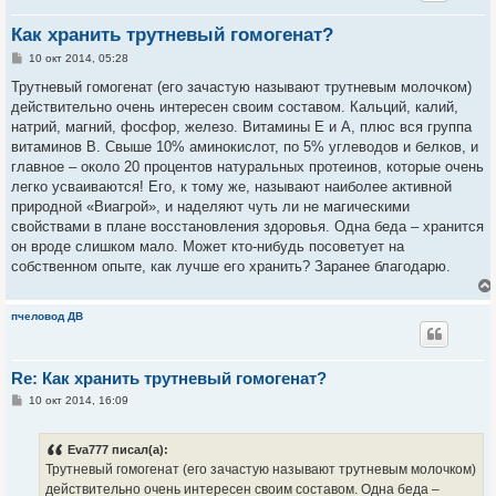
Как хранить трутневый гомогенат?
С
10 окт 2014, 05:28
о
о
Трутневый гомогенат (его зачастую называют трутневым молочком)
б
действительно очень интересен своим составом. Кальций, калий,
щ
е
натрий, магний, фосфор, железо. Витамины Е и А, плюс вся группа
н
витаминов В. Свыше 10% аминокислот, по 5% углеводов и белков, и
и
е
главное – около 20 процентов натуральных протеинов, которые очень
легко усваиваются! Его, к тому же, называют наиболее активной
природной «Виагрой», и наделяют чуть ли не магическими
свойствами в плане восстановления здоровья. Одна беда – хранится
он вроде слишком мало. Может кто-нибудь посоветует на
собственном опыте, как лучше его хранить? Заранее благодарю.
пчеловод ДВ
Re: Как хранить трутневый гомогенат?
С
10 окт 2014, 16:09
о
о
б
Eva777 писал(а):
щ
е
Трутневый гомогенат (его зачастую называют трутневым молочком)
н
действительно очень интересен своим составом. Одна беда –
и