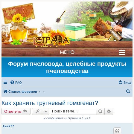
СТРАНА
МЁДА
МЕНЮ
Форум пчеловода, целебные продукты
пчеловодства
FAQ
Вход
П
Список форумов
о
Как хранить трутневый гомогенат?
и
Поиск
Расширенн
Ответить
с
2 сообщения • Страница
1
из
1
к
Eva777