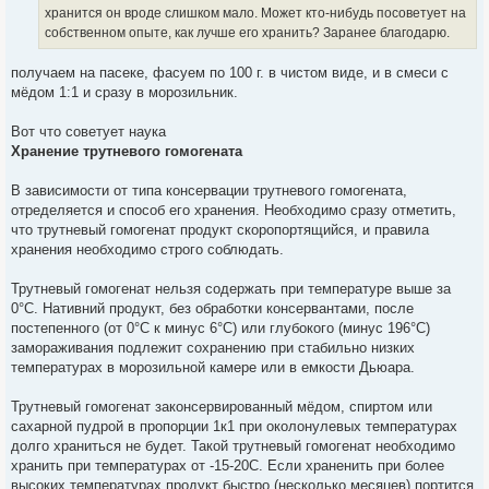
е
хранится он вроде слишком мало. Может кто-нибудь посоветует на
собственном опыте, как лучше его хранить? Заранее благодарю.
получаем на пасеке, фасуем по 100 г. в чистом виде, и в смеси с
мёдом 1:1 и сразу в морозильник.
Вот что советует наука
Хранение трутневого гомогената
В зависимости от типа консервации трутневого гомогената,
отределяется и способ его хранения. Необходимо сразу отметить,
что трутневый гомогенат продукт скоропортящийся, и правила
хранения необходимо строго соблюдать.
Трутневый гомогенат нельзя содержать при температуре выше за
0°С. Нативний продукт, без обработки консервантами, после
постепенного (от 0°С к минус 6°С) или глубокого (минус 196°С)
замораживания подлежит сохранению при стабильно низких
температурах в морозильной камере или в емкости Дьюара.
Трутневый гомогенат законсервированный мёдом, спиртом или
сахарной пудрой в пропорции 1к1 при околонулевых температурах
долго храниться не будет. Такой трутневый гомогенат необходимо
хранить при температурах от -15-20С. Если храненить при более
высоких температурах продукт быстро (несколько месяцев) портится.