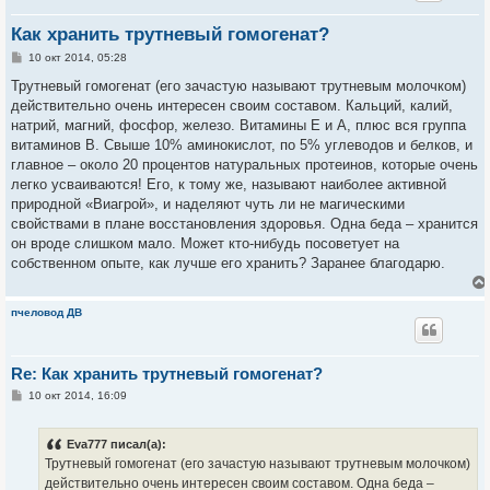
Как хранить трутневый гомогенат?
С
10 окт 2014, 05:28
о
о
Трутневый гомогенат (его зачастую называют трутневым молочком)
б
действительно очень интересен своим составом. Кальций, калий,
щ
е
натрий, магний, фосфор, железо. Витамины Е и А, плюс вся группа
н
витаминов В. Свыше 10% аминокислот, по 5% углеводов и белков, и
и
е
главное – около 20 процентов натуральных протеинов, которые очень
легко усваиваются! Его, к тому же, называют наиболее активной
природной «Виагрой», и наделяют чуть ли не магическими
свойствами в плане восстановления здоровья. Одна беда – хранится
он вроде слишком мало. Может кто-нибудь посоветует на
собственном опыте, как лучше его хранить? Заранее благодарю.
пчеловод ДВ
Re: Как хранить трутневый гомогенат?
С
10 окт 2014, 16:09
о
о
б
Eva777 писал(а):
щ
е
Трутневый гомогенат (его зачастую называют трутневым молочком)
н
действительно очень интересен своим составом. Одна беда –
и