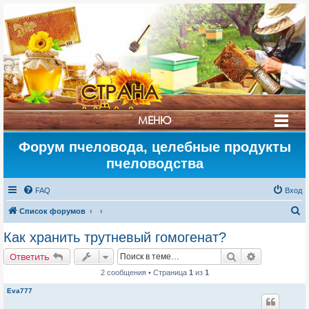
СТРАНА
МЁДА
МЕНЮ
Форум пчеловода, целебные продукты
пчеловодства
FAQ
Вход
П
Список форумов
о
Как хранить трутневый гомогенат?
и
Поиск
Расширенн
Ответить
с
2 сообщения • Страница
1
из
1
к
Eva777