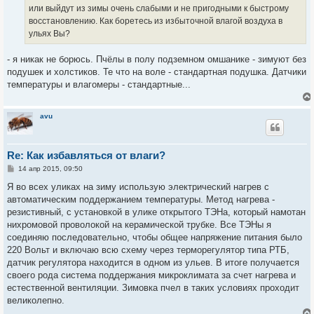
или выйдут из зимы очень слабыми и не пригодными к быстрому
восстановлению. Как боретесь из избыточной влагой воздуха в
ульях Вы?
- я никак не борюсь. Пчёлы в полу подземном омшанике - зимуют без
подушек и холстиков. Те что на воле - стандартная подушка. Датчики
температуры и влагомеры - стандартные...
avu
Re: Как избавляться от влаги?
С
14 апр 2015, 09:50
о
о
Я во всех уликах на зиму использую электрический нагрев с
б
автоматическим поддержанием температуры. Метод нагрева -
щ
е
резистивный, с установкой в улике открытого ТЭНа, который намотан
н
нихромовой проволокой на керамической трубке. Все ТЭНы я
и
е
соединяю последовательно, чтобы общее напряжение питания было
220 Вольт и включаю всю схему через терморегулятор типа РТБ,
датчик регулятора находится в одном из ульев. В итоге получается
своего рода система поддержания микроклимата за счет нагрева и
естественной вентиляции. Зимовка пчел в таких условиях проходит
великолепно.