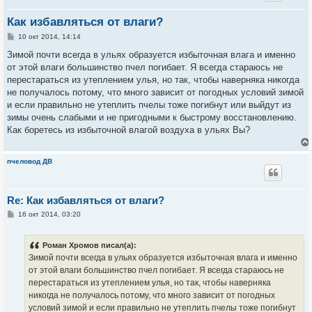
Как избавляться от влаги?
С
10 окт 2014, 14:14
о
о
Зимой почти всегда в ульях образуется избыточная влага и именно
б
от этой влаги большинство пчел погибает. Я всегда стараюсь не
щ
е
перестараться из утеплением улья, но так, чтобы наверняка никогда
н
не получалось потому, что много зависит от погодных условий зимой
и
е
и если правильно не утеплить пчелы тоже погибнут или выйдут из
зимы очень слабыми и не пригодными к быстрому восстановлению.
Как боретесь из избыточной влагой воздуха в ульях Вы?
пчеловод ДВ
Re: Как избавляться от влаги?
С
16 окт 2014, 03:20
о
о
б
Роман Хромов писал(а):
щ
е
Зимой почти всегда в ульях образуется избыточная влага и именно
н
от этой влаги большинство пчел погибает. Я всегда стараюсь не
и
е
перестараться из утеплением улья, но так, чтобы наверняка
никогда не получалось потому, что много зависит от погодных
условий зимой и если правильно не утеплить пчелы тоже погибнут