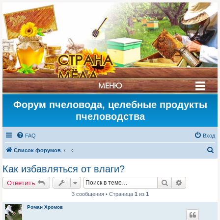
СТРАНА
МЁДА
МЕНЮ
Форум пчеловода, целебные продукты
пчеловодства
FAQ
Вход
П
Список форумов
о
Как избавляться от влаги?
и
Поиск
Расширенн
Ответить
с
3 сообщения • Страница
1
из
1
к
Роман Хромов