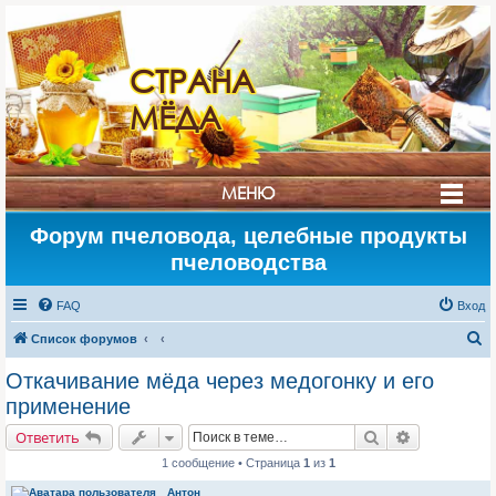
СТРАНА
МЁДА
МЕНЮ
Форум пчеловода, целебные продукты
пчеловодства
FAQ
Вход
П
Список форумов
о
Откачивание мёда через медогонку и его
и
применение
с
Поиск
Расширенн
Ответить
к
1 сообщение • Страница
1
из
1
Антон