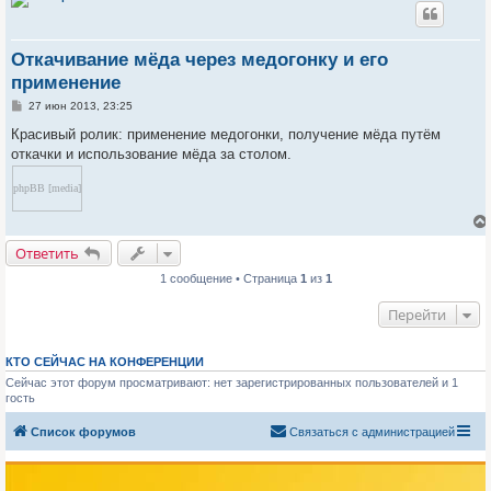
Откачивание мёда через медогонку и его
применение
С
27 июн 2013, 23:25
о
о
Красивый ролик: применение медогонки, получение мёда путём
б
откачки и использование мёда за столом.
щ
е
н
phpBB [media]
и
е
Ответить
1 сообщение • Страница
1
из
1
Перейти
КТО СЕЙЧАС НА КОНФЕРЕНЦИИ
Сейчас этот форум просматривают: нет зарегистрированных пользователей и 1
гость
Список форумов
Связаться с администрацией