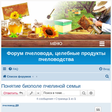
МЕНЮ
Форум пчеловода, целебные продукты
СТРАНА
пчеловодства
МЁДА
FAQ
Вход
П
Список форумов
о
Понятие биополе пчелиной семьи
и
Поиск
Расширенн
Ответить
с
4 сообщения • Страница
1
из
1
к
пчеловод ДВ