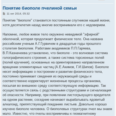
Понятие биополе пчелиной семьи
С
11 окт 2014, 05:32
о
о
Понятие "биополе" становится постоянным спутником нашей жизни,
б
хотя десятилетия назад многие воспринимали его с недоверием.
щ
е
н
Напомню, любое живое тело окружено невидимой "эфирной"
и
е
оболочкой, которая продолжает физическое тело. Она названа
российским ученым А.Г.Гурвичем в двадцатые годы прошлого
столетия биополем. Работами академиков П.П.Гаряева,
В.П.Казначеева установлено, что биополе - это волновая система
голографического строения, а также система торсионных полей
(полей кручения), основанных на ориентированно направленном
вращении элементарных частиц (А.Е.Акимов, Г.И.Шипов). Биополе
несет информацию о построении и развитии физического тела,
постоянно принимает сведения из окружающей среды и
соответственно корректирует жизненные процессы организма,
посылая во внешнюю среду соответствующую информацию. Так
осуществляется связь с родственными структурами и сигнализация
об опасности. Например, при появлении листогрызущего вредителя
на одном растении, соседние начинают вырабатывать ядовитый
алкалоид, препятствующий поеданию листьев. Довольно хорошо
изучено биополе человека. О биополевых структурах пчел мы знаем
мало. Известно, что пчелы восприимчивы к геомагнитному