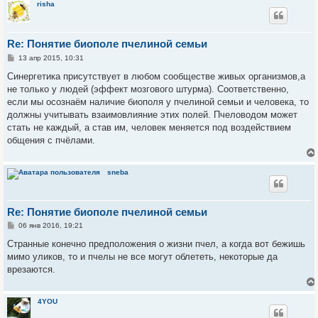
risha
Re: Понятие биополе пчелиной семьи
С
13 апр 2015, 10:31
о
о
Синергетика присутствует в любом сообществе живых организмов,а
б
не только у людей (эффект мозгового штурма). Соответственно,
щ
е
если мы осознаём наличие биополя у пчелиной семьи и человека, то
н
должны учитывать взаимовлияние этих полей. Пчеловодом может
и
е
стать не каждый, а став им, человек меняется под воздействием
общения с пчёлами.
sneba
Re: Понятие биополе пчелиной семьи
С
06 янв 2016, 19:21
о
о
Странные конечно предположения о жизни пчел, а когда вот бежишь
б
мимо уликов, то и пчелы не все могут облететь, некоторые да
щ
е
врезаются.
н
и
е
4YOU