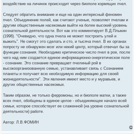
воздействие на личинок происходит через биополе кормящих пчел.
Следует обратить внимание и еще на один интересный феномен
пчел. Объединение полей, как считают ученые, позволяет пчелам и
другим общественным насекомым выйти на более высокий уровень
сознательной деятельности. Вот как это комментирует В.Д.Плыкин
(1998). "Очевидно, что одна пчела не может построить улей и
выжить". Не смогут это сделать и сто, и тысяча пчел. В их органах
попросту не обнаружен мозг или некий центр, который отвечал бы за
функции сознания. Необходимо критическое число пчел в рое, после
чего над ним создается единое информационно-энергетическое поле
- сознание. Это сознание превращает пчелиный рой в
высокоорганизованную семью, устанавливает связь с Сознанием
планеты и получает всю необходимую информацию для своей
жизнедеятельности". Эти явления имеют место и у муравьев, и
других общественных насекомых.
Таким образом, не только ферромоны, но и биополе матки, а также
всех пчел, обобщены в единое целое - объединяющее начало всей
семьи, которое способствует ее слаженной (на уровне сознательной
деятельности) работе.
Автор: Л.В.ФОМИН