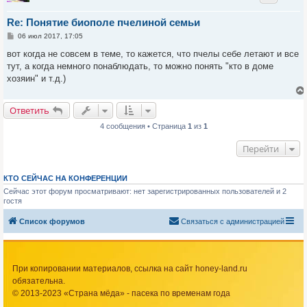
Re: Понятие биополе пчелиной семьи
С
06 июл 2017, 17:05
о
о
вот когда не совсем в теме, то кажется, что пчелы себе летают и все
б
тут, а когда немного понаблюдать, то можно понять "кто в доме
щ
е
хозяин" и т.д.)
н
и
е
Ответить
4 сообщения • Страница
1
из
1
Перейти
КТО СЕЙЧАС НА КОНФЕРЕНЦИИ
Сейчас этот форум просматривают: нет зарегистрированных пользователей и 2
гостя
Список форумов
Связаться с администрацией
При копировании материалов, ссылка на сайт honey-land.ru
обязательна.
© 2013-2023 «Страна мёда» - пасека по временам года