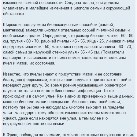
изменению земной поверхности. Следовательно, они должны
улавливать и малейшие изменения в биополе семьи и окружающей
обстановке.
Широко используемым биолокационным способом (рамкой,
маятником) замеряли биополя отдельных особей пчелиной семьи и
всей семьи в целом. Определили, что размер биополя матки - 60 - 80
см, трутня - 60 - 70, рабочей пчелы - 45 - 55, яйца - 25, личинки пчелы
перед окукливанием - 50, маточника перед запечатыванием - 60 - 70,
самой семьи за наружной стенкой улья - 35 - 45 см. (Показатели
варьируют в зависимости от силы семьи, количества и величины
пчел и матки, их состояния.
Известно, что пчелы знают о присутствии матки и ее состоянии
благодаря ферромонам, которые они получают при контакте с ней и
передают друг другу. Во время роения указывающим ориентиром
служат не только они, но и биополевая информация. То же
происходит и в самом улье. Как видно из приведенных выше данных,
мощное биополе матки перекрывает биополе пчел всей семьи,
поэтому где бы она не находилась биополе выходит за пределы
улья. Благодаря этому обо всех изменениях пчелы моментально
узнают, даже если находятся вне улья, а тем более и о
внутриульевом состоянии семьи.
К.Фриш, наблюдая за пчелами, отмечал некоторые несуразности в их