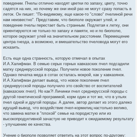
поведении. Пчелы отлично находят цветки по запаху, цвету, точно
садятся на них, но почему же они иной раз не могут сразу попасть в
леток. Он пишет: "По-видимому, еще какое-то "слово" пчелиной речи
нам неизвестно". Представим, что биополе окружает улей, и
поведение пчелы перестает быть странным. Подлетая к летку, они
ориентируются не только по запаху и памяти, но и по биополю,
которое окружает улей на значительном расстоянии. Перемещение
центра гнезда, а возможно, и вмешательство пчеловода могут его
исказить.
Есть еще одна странность, которую отмечал в опытах
И.А.Халифман. В семью серых горных кавказских пчел подсадили
матку среднерусской породы. Получили новое поколение пчел.
Однако печатка меда в сотах осталась мокрой, как у кавказянок.
И.А.Халифман делает вывод, что новое поколение пчел
среднерусской породы получило это свойство от воспитателей
(кавказских пчел). Но как?! Личинки пчел среднерусской породы с
другой генетической программой, корм один и тот же, что в ульях
пчел одной и другой породы. А далее, автор делает из этого далеко
идущий вывод, что воздействие пчел-кормилиц настолько велико,
что замена матки в "плохой" семье на породистую или из
высокопродуктивной зачастую не приводит к ожидаемому результату
- улучшению ее качества.
Учение о биополе позволяет ответить на этот вопрос по-другому: