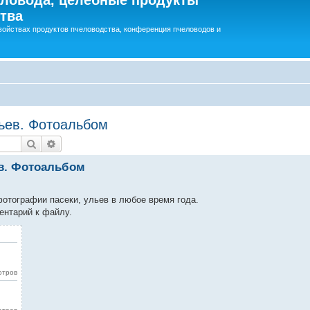
тва
войствах продуктов пчеловодства, конференция пчеловодов и
ьев. Фотоальбом
Поиск
Расширенный поиск
в. Фотоальбом
отографии пасеки, ульев в любое время года.
ентарий к файлу.
мотров