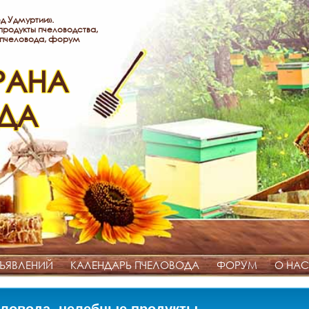
д Удмуртии».
родукты пчеловодства,
 пчеловода, форум
РАНА
ДА
ЪЯВЛЕНИЙ
КАЛЕНДАРЬ ПЧЕЛОВОДА
ФОРУМ
О НАС
ловода, целебные продукты