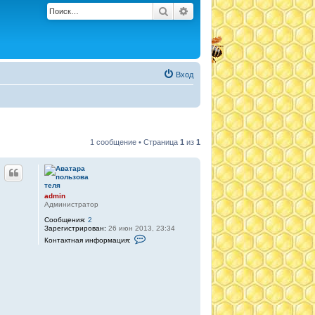
Поиск
Расширенный поиск
Вход
1 сообщение • Страница
1
из
1
admin
Администратор
Сообщения:
2
Зарегистрирован:
26 июн 2013, 23:34
К
Контактная информация:
о
н
т
а
к
т
н
а
я