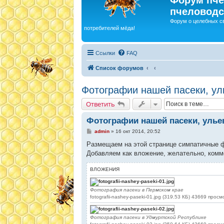
пчеловодс
Форум о целебных с
потребителей мёда!
Ссылки
FAQ
Список форумов
Фотографии нашей пасеки, ул
Ответить
Фотографии нашей пасеки, улье
С
admin
»
16 окт 2014, 20:52
о
о
Размещаем на этой странице симпатичные ф
б
Добавляем как вложение, желательно, комм
щ
е
н
ВЛОЖЕНИЯ
и
е
Фотография пасеки в Пермском крае
fotografii-nashey-paseki-01.jpg (319.53 КБ) 43669 прос
Фотография пасеки в Удмуртской Республике