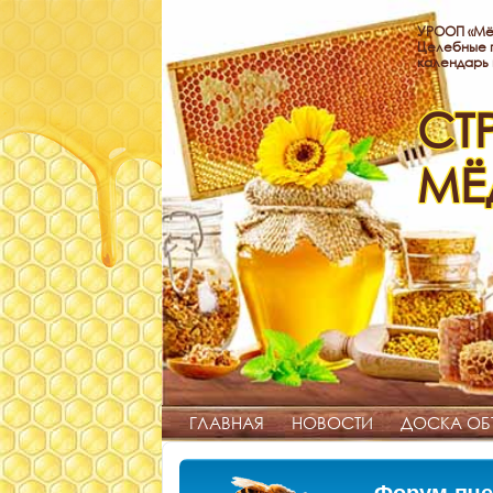
УРООП «Мё
Целебные п
календарь
СТ
МЁ
ГЛАВНАЯ
НОВОСТИ
ДОСКА ОБ
Форум пче