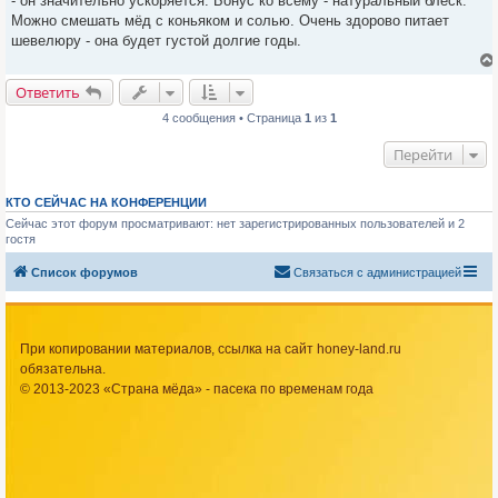
- он значительно ускоряется. Бонус ко всему - натуральный блеск.
и
е
Можно смешать мёд с коньяком и солью. Очень здорово питает
шевелюру - она будет густой долгие годы.
Ответить
4 сообщения • Страница
1
из
1
Перейти
КТО СЕЙЧАС НА КОНФЕРЕНЦИИ
Сейчас этот форум просматривают: нет зарегистрированных пользователей и 2
гостя
Список форумов
Связаться с администрацией
При копировании материалов, ссылка на сайт honey-land.ru
обязательна.
© 2013-2023 «Страна мёда» - пасека по временам года