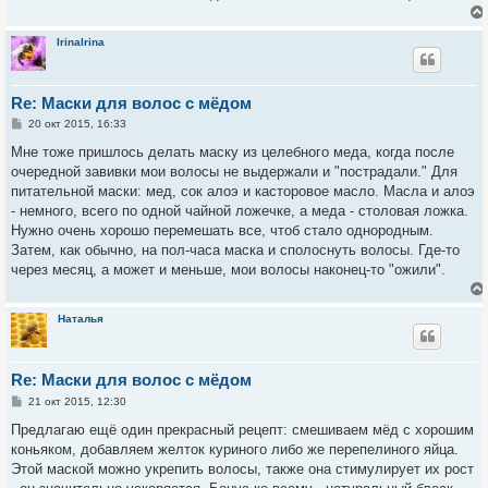
IrinaIrina
Re: Маски для волос с мёдом
С
20 окт 2015, 16:33
о
о
Мне тоже пришлось делать маску из целебного меда, когда после
б
очередной завивки мои волосы не выдержали и "пострадали." Для
щ
е
питательной маски: мед, сок алоэ и касторовое масло. Масла и алоэ
н
- немного, всего по одной чайной ложечке, а меда - столовая ложка.
и
е
Нужно очень хорошо перемешать все, чтоб стало однородным.
Затем, как обычно, на пол-часа маска и сполоснуть волосы. Где-то
через месяц, а может и меньше, мои волосы наконец-то "ожили".
Наталья
Re: Маски для волос с мёдом
С
21 окт 2015, 12:30
о
о
Предлагаю ещё один прекрасный рецепт: смешиваем мёд с хорошим
б
коньяком, добавляем желток куриного либо же перепелиного яйца.
щ
е
Этой маской можно укрепить волосы, также она стимулирует их рост
н