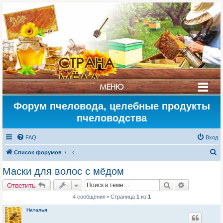
СТРАНА
МЁДА
МЕНЮ
Форум пчеловода, целебные продукты
пчеловодства
FAQ
Вход
П
Список форумов
о
Маски для волос с мёдом
и
Поиск
Расширенн
Ответить
с
4 сообщения • Страница
1
из
1
к
Наталья