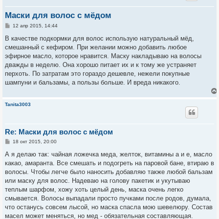
Маски для волос с мёдом
С
12 апр 2015, 14:44
о
о
В качестве подкормки для волос использую натуральный мёд,
б
смешанный с кефиром. При желании можно добавить любое
щ
е
эфирное масло, которое нравится. Маску накладываю на волосы
н
дважды в неделю. Она хорошо питает их и к тому же устраняет
и
е
перхоть. По затратам это гораздо дешевле, нежели покупные
шампуни и бальзамы, а пользы больше. И вреда никакого.
Tanita3003
Re: Маски для волос с мёдом
С
18 окт 2015, 20:00
о
о
А я делаю так: чайная ложечка меда, желток, витамины а и е, масло
б
какао, амаранта. Все смешать и подогреть на паровой бане, втираю в
щ
е
волосы. Чтобы легче было наносить добавляю также любой бальзам
н
или маску для волос. Надеваю на голову пакетик и укутываю
и
е
теплым шарфом, хожу хоть целый день, маска очень легко
смывается. Волосы выпадали просто пучками после родов, думала,
что останусь совсем лысой, но маска спасла мою шевелюру. Состав
масел может меняться, но мед - обязательная составляющая.