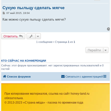
Сухую пыльцу сделать мягче
С
07 май 2015, 19:04
о
о
Как можно сухую пыльцу сделать мягче?
б
щ
е
н
и
Ответить
е
1 сообщение • Страница
1
из
1
Перейти
КТО СЕЙЧАС НА КОНФЕРЕНЦИИ
Сейчас этот форум просматривают: нет зарегистрированных пользователей и 0
гостей
Список форумов
Связаться с администрацией
При копировании материалов, ссылка на сайт honey-land.ru
обязательна.
© 2013-2023 «Страна мёда» - пасека по временам года