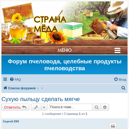
СТРАНА
МЁДА
МЕНЮ
Форум пчеловода, целебные продукты
пчеловодства
FAQ
Вход
П
Список форумов
о
Сухую пыльцу сделать мягче
и
Поиск
Расширенн
Ответить
с
1 сообщение • Страница
1
из
1
к
Сергей 999