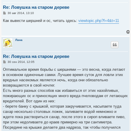
Re: Ловушка на старом дереве
С
30 авг 2014, 13:10
о
о
Как вывести шершней и ос, читать здесь:
viewtopic.php?f=4&t=11
б
щ
е
н
и
Лана
е
Re: Ловушка на старом дереве
С
30 сен 2014, 12:05
о
о
Оптимальное время борьбы с шершнями — это весна, когда летают
б
в основном одиночные самки. Лучшее время суток для ловли этих
щ
е
вредных насекомых является ночь, когда они обязательно
н
возвращаются в свой ночлег.
и
е
Есть много разных способов как избавиться от этих назойливых,
пожирающих ос и приносящих много вреда пчеловодам от летающих
вредителей. Вот один из них:
- берете банку с крышкой, которая закручивается, насыпаете туда
сахар несколько столовых ложек, заливаете водой немножко и
ждете пока раствориться сахар, после этого в сироп вливаете пиво,
при этом недоливаете до краев примерно на три сантиметра.
Посредине на крышке делаете два надреза, так чтобы получился