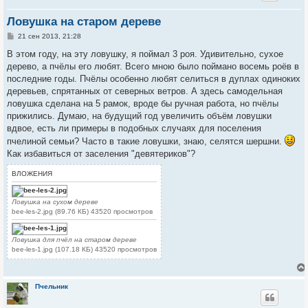
Ловушка на старом дереве
С
21 сен 2013, 21:28
о
о
В этом году, на эту ловушку, я поймал 3 роя. Удивительно, сухое
б
дерево, а пчёлы его любят. Всего мною было поймано восемь роёв в
щ
е
последние годы. Пчёлы особенно любят селиться в дуплах одиноких
н
деревьев, спрятанных от северных ветров. А здесь самодельная
и
е
ловушка сделана на 5 рамок, вроде бы ручная работа, но пчёлы
прижились. Думаю, на будущий год увеличить объём ловушки
вдвое, есть ли примеры в подобных случаях для поселения
пчелиной семьи? Часто в такие ловушки, знаю, селятся шершни.
Как избавиться от заселения "девятериков"?
ВЛОЖЕНИЯ
Ловушка на сухом дереве
bee-les-2.jpg (89.76 КБ) 43520 просмотров
Ловушка для пчёл на старом дереве
bee-les-1.jpg (107.18 КБ) 43520 просмотров
Пчельник