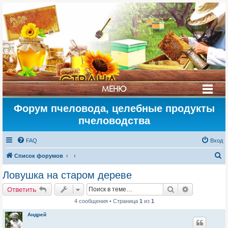
СТРАНА
МЕНЮ
МЁДА
Форум пчеловода, целебные продукты
пчеловодства
FAQ
Вход
П
Список форумов
о
Ловушка на старом дереве
и
Поиск
Расширенн
Ответить
с
4 сообщения • Страница
1
из
1
к
Андрей