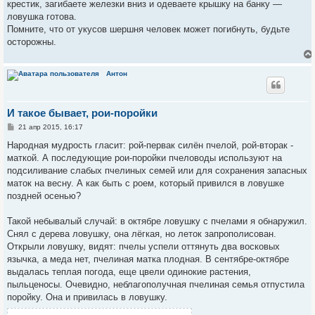
крестик, загибаете железки вниз и одеваете крышку на банку —
ловушка готова.
Помните, что от укусов шершня человек может погибнуть, будьте
осторожны.
Антон
И такое бывает, рои-поройки
С
21 апр 2015, 16:17
о
о
Народная мудрость гласит: рой-первак силён пчелой, рой-вторак -
б
маткой. А последующие рои-поройки пчеловоды используют на
щ
е
подсиливание слабых пчелиных семей или для сохранения запасных
н
маток на весну. А как быть с роем, который привился в ловушке
и
е
поздней осенью?
Такой небывалый случай: в октябре ловушку с пчелами я обнаружил.
Снял с дерева ловушку, она лёгкая, но леток запрополисован.
Открыли ловушку, видят: пчелы успели оттянуть два восковых
язычка, а меда нет, пчелиная матка плодная. В сентябре-октябре
выдалась теплая погода, еще цвели одинокие растения,
пыльценосы. Очевидно, неблагополучная пчелиная семья отпустила
поройку. Она и привилась в ловушку.