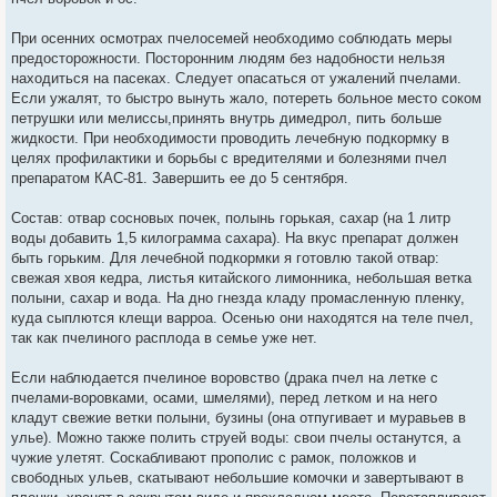
При осенних осмотрах пчелосемей необходимо соблюдать меры
предосторожности. Посторонним людям без надобности нельзя
находиться на пасеках. Следует опасаться от ужалений пчелами.
Если ужалят, то быстро вынуть жало, потереть больное место соком
петрушки или мелиссы,принять внутрь димедрол, пить больше
жидкости. При необходимости проводить лечебную подкормку в
целях профилактики и борьбы с вредителями и болезнями пчел
препаратом КАС-81. Завершить ее до 5 сентября.
Состав: отвар сосновых почек, полынь горькая, сахар (на 1 литр
воды добавить 1,5 килограмма сахара). На вкус препарат должен
быть горьким. Для лечебной подкормки я готовлю такой отвар:
свежая хвоя кедра, листья китайского лимонника, небольшая ветка
полыни, сахар и вода. На дно гнезда кладу промасленную пленку,
куда сыплются клещи варроа. Осенью они находятся на теле пчел,
так как пчелиного расплода в семье уже нет.
Если наблюдается пчелиное воровство (драка пчел на летке с
пчелами-воровками, осами, шмелями), перед летком и на него
кладут свежие ветки полыни, бузины (она отпугивает и муравьев в
улье). Можно также полить струей воды: свои пчелы останутся, а
чужие улетят. Соскабливают прополис с рамок, положков и
свободных ульев, скатывают небольшие комочки и завертывают в