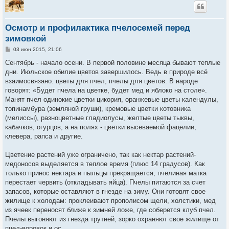
Осмотр и профилактика пчелосемей перед
зимовкой
С
03 июн 2015, 21:06
о
о
Сентябрь - начало осени. В первой половине месяца бывают теплые
б
дни. Июльское обилие цветов завершилось. Ведь в природе всё
щ
е
взаимосвязано: цветы для пчел, пчелы для цветов. В народе
н
говорят: «Будет пчела на цветке, будет мед и яблоко на столе».
и
е
Манят пчел одинокие цветки цикория, оранжевые цветы календулы,
топинамбура (земляной груши), кремовые цветки котовника
(мелиссы), разноцветные гладиолусы, желтые цветы тыквы,
кабачков, огурцов, а на полях - цветки высеваемой фацелии,
клевера, рапса и другие.
Цветение растений уже ограничено, так как нектар растений-
медоносов выделяется в теплое время (плюс 14 градусов). Как
только принос нектара и пыльцы прекращается, пчелиная матка
перестает червить (откладывать яйца). Пчелы питаются за счет
запасов, которые оставляют в гнезде на зиму. Они готовят свое
жилище к холодам: проклеивают прополисом щели, холстики, мед
из ячеек переносят ближе к зимней ложе, где соберется клуб пчел.
Пчелы выгоняют из гнезда трутней, зорко охраняют свое жилище от
пчел-воровок и ос.