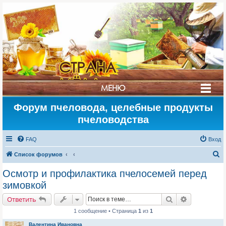
СТРАНА
МЁДА
МЕНЮ
Форум пчеловода, целебные продукты
пчеловодства
FAQ
Вход
П
Список форумов
о
Осмотр и профилактика пчелосемей перед
и
зимовкой
с
Поиск
Расширенн
Ответить
к
1 сообщение • Страница
1
из
1
Валентина Ивановна