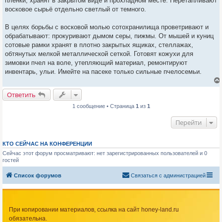
пленки, хранят в закрытом виде и прохладном месте. Перетапливают
восковое сырьё отдельно светлый от темного.
В целях борьбы с восковой молью сотохранилища проветривают и
обрабатывают: прокуривают дымом серы, пижмы. От мышей и куниц
сотовые рамки хранят в плотно закрытых ящиках, стеллажах,
обтянутых мелкой металлической сеткой. Готовят кожухи для
зимовки пчел на воле, утепляющий материал, ремонтируют
инвентарь, ульи. Имейте на пасеке только сильные пчелосемьи.
Ответить
1 сообщение • Страница
1
из
1
Перейти
КТО СЕЙЧАС НА КОНФЕРЕНЦИИ
Сейчас этот форум просматривают: нет зарегистрированных пользователей и 0
гостей
Список форумов
Связаться с администрацией
При копировании материалов, ссылка на сайт honey-land.ru
обязательна.