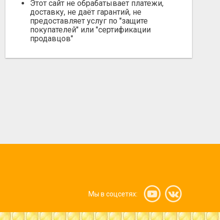
Этот сайт не обрабатывает платежи,
доставку, не даёт гарантий, не
предоставляет услуг по "защите
покупателей" или "сертификации
продавцов"
МЕД ПОДСОЛНЕЧНЫЙ
МЕД ПОДСОЛН
Не указана
Не указана
Ноябрь 12, 2023
Сентябрь 18,
Мы в соцсетях: