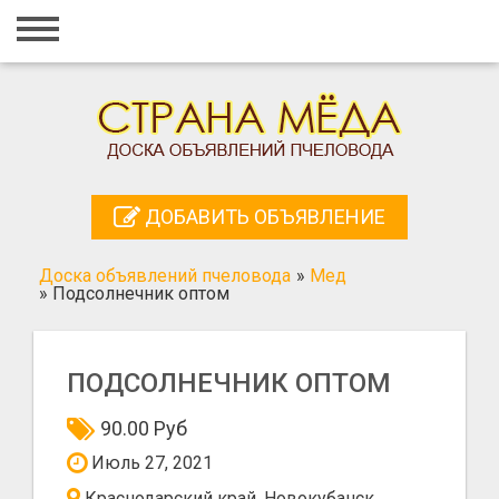
Главная
Вход
Регистрация
Контакты
ДОБАВИТЬ ОБЪЯВЛЕНИЕ
Добавить объявление
Доска объявлений пчеловода
»
Мед
Поиск
»
Подсолнечник оптом
ПОДСОЛНЕЧНИК ОПТОМ
90.00 Руб
Июль 27, 2021
Краснодарский край, Новокубанск