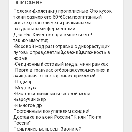
ОПИСАНИЕ
Положки(холстики) прополисные-Это кусок
ткани размер его 60*60см,пропитанный
воском,прополисом и различными
натуральными ферментами.
Для Нас Качество при выше всего!
так же имеется;
-Весовой мед разнотравье с дикорастущих
луговых трав,светлый,свежий,влажность в
норме.
-Секционный сотовый мед в мини рамках
-Перга в гранулах отборная,сухая,крупная и
очищенная от посторонних примесей
-Подмор
-Медовуха
-Настойка личинки восковой моли
-Барсучий жир
-и многое др.
Постоянным покупателям скидки!
Доставка по всей России;ТК или "Почта
России"
Появились вопросы; Звоните?