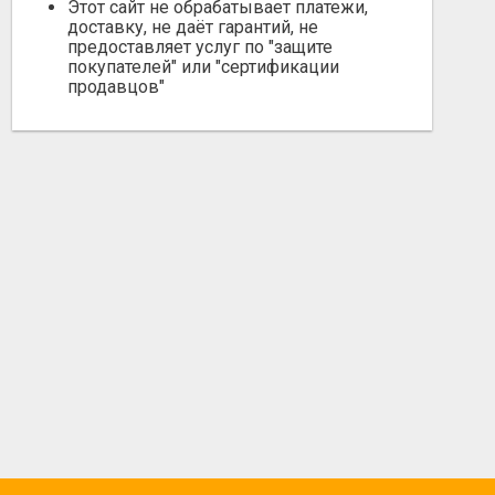
Этот сайт не обрабатывает платежи,
доставку, не даёт гарантий, не
предоставляет услуг по "защите
покупателей" или "сертификации
продавцов"
МЕД ПОДСОЛНЕЧНЫЙ
МЕД ПОДСОЛНЕ
Не указана
Не указана
Ноябрь 12, 2023
Сентябрь 18, 