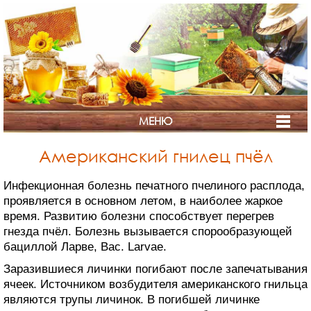
МЕНЮ
Американский гнилец пчёл
Инфекционная болезнь печатного пчелиного расплода,
проявляется в основном летом, в наиболее жаркое
СТРАНА
время. Развитию болезни способствует перегрев
МЁДА
гнезда пчёл. Болезнь вызывается спорообразующей
бациллой Ларве, Вас. Larvae.
Заразившиеся личинки погибают после запечатывания
ячеек. Источником возбудителя американского гнильца
являются трупы личинок. В погибшей личинке