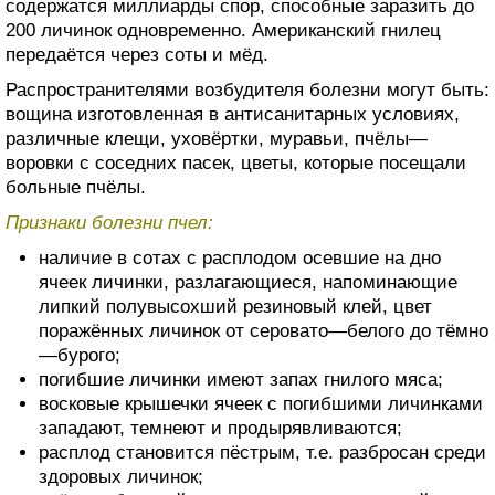
содержатся миллиарды спор, способные заразить до
200 личинок одновременно. Американский гнилец
передаётся через соты и мёд.
Распространителями возбудителя болезни могут быть:
вощина изготовленная в антисанитарных условиях,
различные клещи, уховёртки, муравьи, пчёлы—
воровки с соседних пасек, цветы, которые посещали
больные пчёлы.
Признаки болезни пчел:
наличие в сотах с расплодом осевшие на дно
ячеек личинки, разлагающиеся, напоминающие
липкий полувысохший резиновый клей, цвет
поражённых личинок от серовато—белого до тёмно
—бурого;
погибшие личинки имеют запах гнилого мяса;
восковые крышечки ячеек с погибшими личинками
западают, темнеют и продырявливаются;
расплод становится пёстрым, т.е. разбросан среди
здоровых личинок;