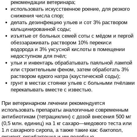
рекомендации ветеринара;
использовать искусственное роение, для резкого
снижения числа спор;
делать дезинфекцию ульев и сот 3% раствором
кальцинированной соды;
изъятые от больных семей соты с мёдом и пергой
обеззараживать раствором 10% перекиси
водорода и 3% уксусной кислоты в помещении
недоступном для пчёл;
ульи и инвентарь обрабатывать паяльной лампой
или строительным феном, затем обработать 3%
раствором едкого натра (каустической соды);
грунт в местах стоянки ульев с больными пчёлами
перекапывать вместе с известью.
При ветеринарном лечении рекомендуется
использовать препараты аналогичные современным
антибиотикам (тетрациклин) с дозой внесения 500 мг
(0,5 млн. единиц) на 1 кг сахаро—медового теста или
1 л сахарного сиропа, а также такие как: бактопол,
оксивит, оксибактоцид и им подобные.