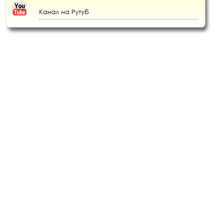
Канал на Рутуб
При копировании материалов, ссылка на сайт honey-land.ru
обязательна.
© 2013-2026 «Страна мёда» - пасека по временам года