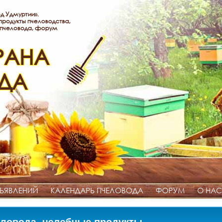
д Удмуртии».
родукты пчеловодства,
 пчеловода, форум
РАНА
ДА
ЪЯВЛЕНИЙ
КАЛЕНДАРЬ ПЧЕЛОВОДА
ФОРУМ
О НАС
ловода, целебные продукты