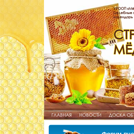
УРООП «Мё
Целебные п
календарь
СТ
МЁ
ГЛАВНАЯ
НОВОСТИ
ДОСКА ОБ
Форум пче