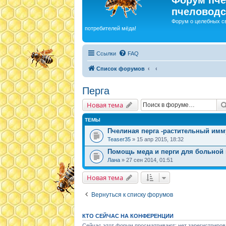
пчеловодс
Форум о целебных с
потребителей мёда!
Ссылки
FAQ
Список форумов
Перга
Новая тема
ТЕМЫ
Пчелиная перга -растительный им
Teaser35
» 15 апр 2015, 18:32
Помощь меда и перги для больной
Лана
» 27 сен 2014, 01:51
Новая тема
Вернуться к списку форумов
КТО СЕЙЧАС НА КОНФЕРЕНЦИИ
Сейчас этот форум просматривают: нет зарегистриров