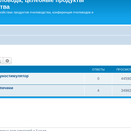
тва
войствах продуктов пчеловодства, конференция пчеловодов и
Поиск
Расширенный поиск
ОТВЕТЫ
ПРОСМО
муностимулятор
0
4459
 печени
4
3498
анных пользователей и 3 гостя