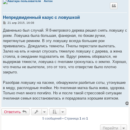
Антон
Непредвиденный казус с ловушкой
С
21 апр 2015, 16:08
о
о
Давненько был случай. Я 8-метрового дерева решил снять ловушку с
б
роем. Ловушка была большая, фанерная, по бокам ручки,
щ
е
перетянутые ремнем. В эту ловушку всегда большие рои
н
прививались. Дождались темноты. Пчелы перестали вылетать.
и
е
Залез на ель и начал спускать тяжелую ловушку с дерева, а жена
стояла, в ожидании подхватить ее. Вдруг ремень оборвался, не
выдержав тяжести, ловушка с пчелами грохнулась о землю. Хорошо,
что пчелы не вылетели, это от того, что отверстие было плотно
закрыто.
Разобрав ловушку на пасеке, обнаружили разбитые соты, утонувшие
в меду, расплодные ячейки. Но пчелиная матка была жива, здорова.
Только пчел много погибло. Но и после такой стрессовой ситуации
пчелиная семья восстановилась и порадовала хорошим взятком.
Ответить
5 сообщений • Страница
1
из
1
Перейти