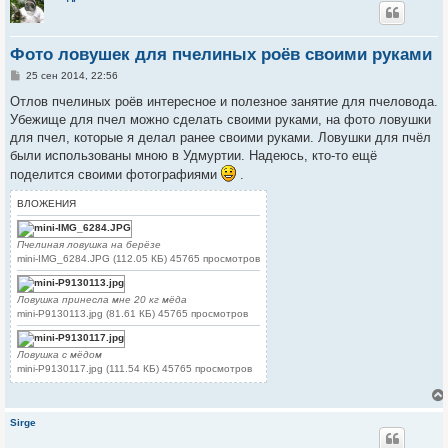
Фото ловушек для пчелиных роёв своими руками
С
25 сен 2014, 22:56
о
о
Отлов пчелиных роёв интересное и полезное занятие для пчеловода.
б
Убежище для пчел можно сделать своими руками, на фото ловушки
щ
е
для пчел, которые я делал ранее своими руками. Ловушки для пчёл
н
были использованы мною в Удмуртии. Надеюсь, кто-то ещё
и
е
поделится своими фотографиями
.
ВЛОЖЕНИЯ
Пчелиная ловушка на берёзе
mini-IMG_6284.JPG (112.05 КБ) 45765 просмотров
Ловушка принесла мне 20 кг мёда
mini-P9130113.jpg (81.61 КБ) 45765 просмотров
Ловушка с мёдом
mini-P9130117.jpg (111.54 КБ) 45765 просмотров
Sirge