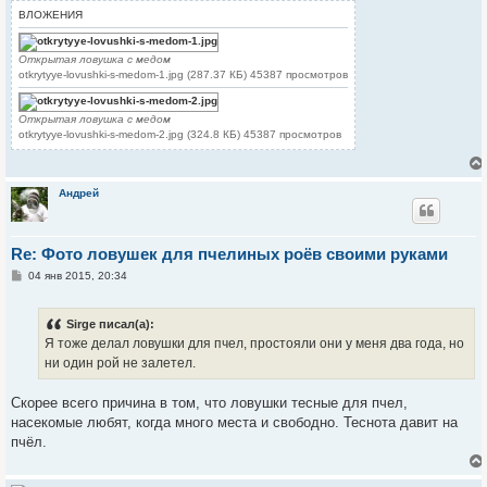
и
ВЛОЖЕНИЯ
е
Открытая ловушка с медом
otkrytyye-lovushki-s-medom-1.jpg (287.37 КБ) 45387 просмотров
Открытая ловушка с медом
otkrytyye-lovushki-s-medom-2.jpg (324.8 КБ) 45387 просмотров
Андрей
Re: Фото ловушек для пчелиных роёв своими руками
С
04 янв 2015, 20:34
о
о
б
Sirge писал(а):
щ
е
Я тоже делал ловушки для пчел, простояли они у меня два года, но
н
ни один рой не залетел.
и
е
Скорее всего причина в том, что ловушки тесные для пчел,
насекомые любят, когда много места и свободно. Теснота давит на
пчёл.