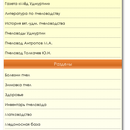
Газета «Мёд Удмуртии»
Литература по пчеловодству
История вят.-удм. пчеловодства
Пчеловоды Удмуртии
Пчеловод Антропов М.А.
Пчеловод Толкачев Ю.Н.
Разделы
Болезни пчел
Зимовка пчел
Здоровье
Инвентарь пчеловода
Матководство
Медоносная база