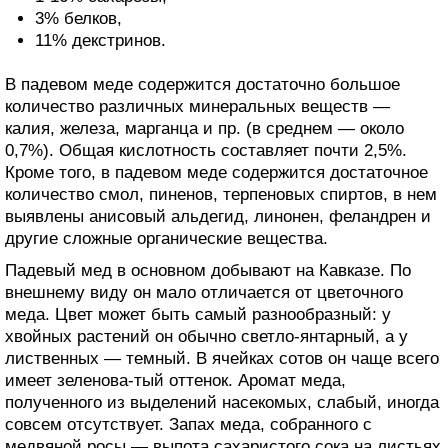
3% белков,
11% декстринов.
В падевом меде содержится достаточно большое
количество различных минеральных веществ —
калия, железа, марганца и пр. (в среднем — около
0,7%). Общая кислотность составляет почти 2,5%.
Кроме того, в падевом меде содержится достаточное
количество смол, пиненов, терпеновых спиртов, в нем
выявлены анисовый альдегид, линонен, феландрен и
другие сложные органические вещества.
Падевый мед в основном добывают на Кавказе. По
внешнему виду он мало отличается от цветочного
меда. Цвет может быть самый разнообразный: у
хвойных растений он обычно светло-янтарный, а у
лиственных — темный. В ячейках сотов он чаще всего
имеет зеленова-тый оттенок. Аромат меда,
полученного из выделений насекомых, слабый, иногда
совсем отсутствует. Запах меда, собранного с
медвяной росы — выпота сахаристого сока на листьях