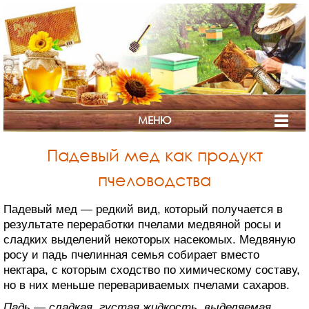
МЕНЮ
Падевый мед как продукт
пчеловодства
Падевый мед — редкий вид, который получается в
результате переработки пчелами медвяной росы и
СТРАНА
сладких выделений некоторых насекомых. Медвяную
росу и падь пчелинная семья собирает вместо
МЁДА
нектара, с которым сходство по химическому составу,
но в них меньше перевариваемых пчелами сахаров.
Падь — сладкая, густая жидкость, выделяемая