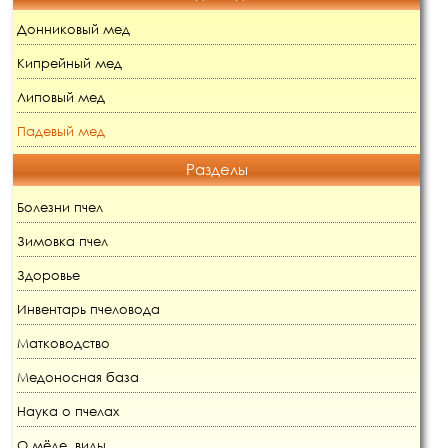
Донниковый мед
Кипрейный мед
Липовый мед
Падевый мед
Разделы
Болезни пчел
Зимовка пчел
Здоровье
Инвентарь пчеловода
Матководство
Медоносная база
Наука о пчелах
О мёде, виды