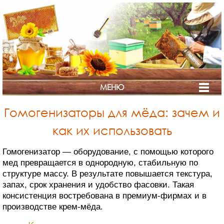
МЕНЮ
Гомогенизаторы для мёда: зачем и
как их использовать
СТРАНА
Гомогенизатор — оборудование, с помощью которого
мед превращается в однородную, стабильную по
МЁДА
структуре массу. В результате повышается текстура,
запах, срок хранения и удобство фасовки. Такая
консистенция востребована в премиум-фирмах и в
производстве крем-мёда.