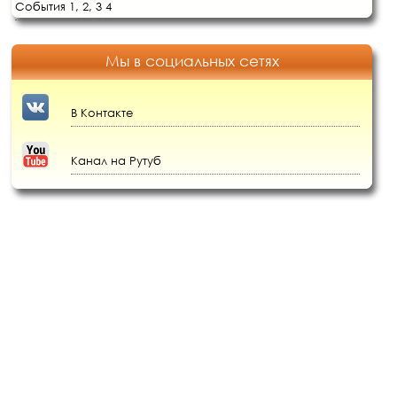
События 1,
2,
3
4
Мы в социальных сетях
В Контакте
Канал на Рутуб