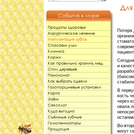
Для
События в мире
Продукты здоровья
Потеря 
Хирургическое лечение
организ
Имплантация зубов
стомато
Спасаем ульи
совреме
Клиника
пациент
Коржи
Сегодня
Как правильно хранить мед
и качес
Спил деревьев
разрабо
Пансионат
(биосов
Как выбрать одеяло
стабили
Газопоршневые установки
В перву
Карта
кость ч
Заём
через к
Сексолог
овала л
Куда выгодно
непосре
Съёмные зубные
останав
Гомогенизаторы
Во-втор
Продукция
могут с