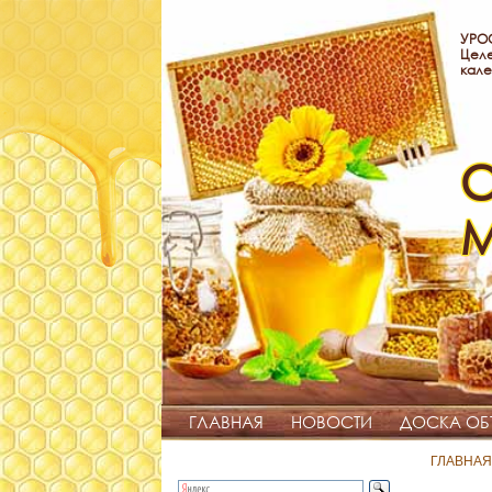
УРОО
Целе
кале
С
ГЛАВНАЯ
НОВОСТИ
ДОСКА ОБ
ГЛАВНАЯ