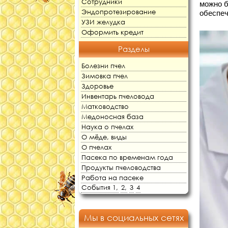
Сотрудники
можно б
Эндопротезирование
обеспеч
УЗИ желудка
Оформить кредит
Разделы
Болезни пчел
Зимовка пчел
Здоровье
Инвентарь пчеловода
Матководство
Медоносная база
Наука о пчелах
О мёде, виды
О пчелах
Пасека по временам года
Продукты пчеловодства
Работа на пасеке
События 1,
2,
3
4
Мы в социальных сетях