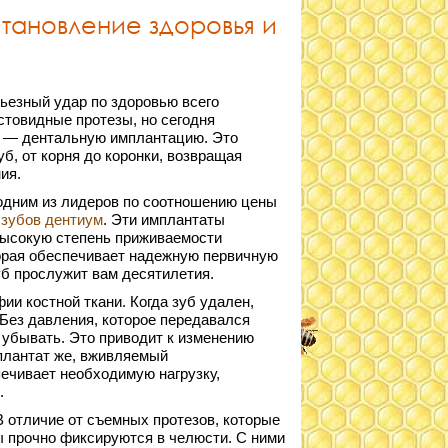
становление здоровья и
рьезный удар по здоровью всего
товидные протезы, но сегодня
е — дентальную имплантацию. Это
, от корня до коронки, возвращая
ия.
одним из лидеров по соотношению цены
 зубов дентиум
. Эти имплантаты
высокую степень приживаемости
торая обеспечивает надежную первичную
уб прослужит вам десятилетия.
и костной ткани. Когда зуб удален,
 Без давления, которое передавался
и убывать. Это приводит к изменению
плантат же, вживляемый
печивает необходимую нагрузку,
.
 отличие от съемных протезов, которые
ы прочно фиксируются в челюсти. С ними