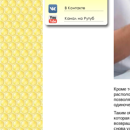
В Контакте
Канал на Рутуб
Кроме т
располо
позволя
одиноче
Таким о
которая
возвращ
снова у