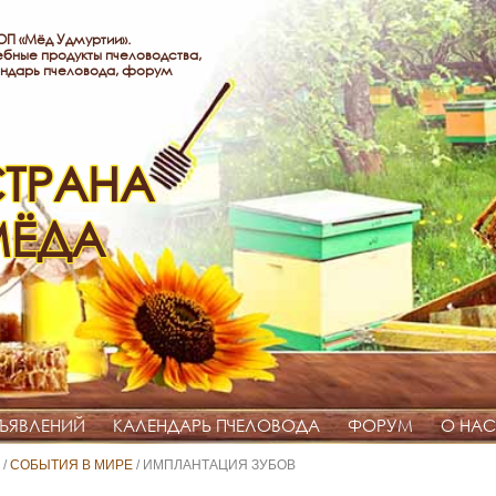
П «Мёд Удмуртии».
бные продукты пчеловодства,
ндарь пчеловода, форум
ТРАНА
МЁДА
ЪЯВЛЕНИЙ
КАЛЕНДАРЬ ПЧЕЛОВОДА
ФОРУМ
О НАС
/
СОБЫТИЯ В МИРЕ
/ ИМПЛАНТАЦИЯ ЗУБОВ