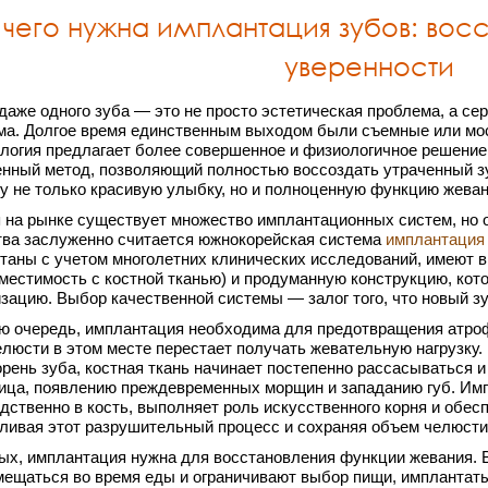
 чего нужна имплантация зубов: вос
уверенности
даже одного зуба — это не просто эстетическая проблема, а се
ма. Долгое время единственным выходом были съемные или мос
логия предлагает более совершенное и физиологичное решени
нный метод, позволяющий полностью воссоздать утраченный зуб
у не только красивую улыбку, но и полноценную функцию жеван
 на рынке существует множество имплантационных систем, но 
тва заслуженно считается южнокорейская система
имплантация
таны с учетом многолетних клинических исследований, имеют 
местимость с костной тканью) и продуманную конструкцию, ко
зацию. Выбор качественной системы — залог того, что новый з
ю очередь, имплантация необходима для предотвращения атрофи
елюсти в этом месте перестает получать жевательную нагрузку.
орень зуба, костная ткань начинает постепенно рассасываться 
ица, появлению преждевременных морщин и западанию губ. Им
дственно в кость, выполняет роль искусственного корня и обес
ливая этот разрушительный процесс и сохраняя объем челюсти
ых, имплантация нужна для восстановления функции жевания. В
мещаться во время еды и ограничивают выбор пищи, имплантат