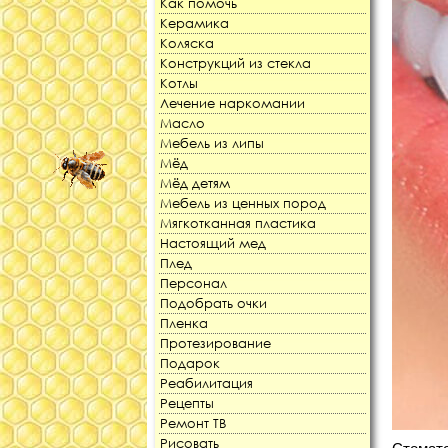
Как помочь
Керамика
Коляска
Конструкций из стекла
Котлы
Лечение наркомании
Масло
Мебель из липы
Мёд
Мёд детям
Мебель из ценных пород
Мягкотканная пластика
Настоящий мед
Плед
Персонал
Подобрать очки
Пленка
Протезирование
Подарок
Реабилитация
Рецепты
Ремонт ТВ
Рисовать