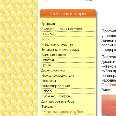
События в мире
Браслет
В медицинских центрах
Профила
Виниры
успешно
Воск
личной 
Мёд при аллергии
развити
Витамины и минералы
придерж
Влияние кофе
Последн
Гепатит
десен и
Гриль
интенси
Долихосигма
зубов п
Иммуномодуляция
регенер
народны
Ипотека
Свибло
Инвестирование
боли.
Загар
Зубы на штифте
Для здоровья зубов
Замок
Здоровье десен и зубов