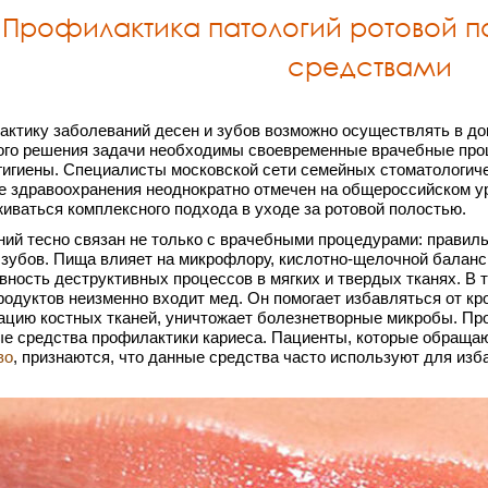
Профилактика патологий ротовой 
средствами
ктику заболеваний десен и зубов возможно осуществлять в д
го решения задачи необходимы своевременные врачебные проц
гигиены. Специалисты московской сети семейных стоматологическ
е здравоохранения неоднократно отмечен на общероссийском у
иваться комплексного подхода в уходе за ротовой полостью.
ий тесно связан не только с врачебными процедурами: правиль
 зубов. Пища влияет на микрофлору, кислотно-щелочной баланс 
вность деструктивных процессов в мягких и твердых тканях. В 
родуктов неизменно входит мед. Он помогает избавляться от кр
ацию костных тканей, уничтожает болезнетворные микробы. Про
е средства профилактики кариеса. Пациенты, которые обраща
во
, признаются, что данные средства часто используют для из