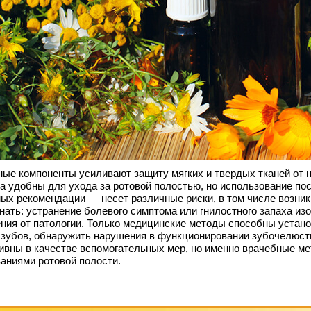
ые компоненты усиливают защиту мягких и твердых тканей от 
а удобны для ухода за ротовой полостью, но использование п
ых рекомендации — несет различные риски, в том числе возник
нать: устранение болевого симптома или гнилостного запаха изо
ния от патологии. Только медицинские методы способны устан
 зубов, обнаружить нарушения в функционировании зубочелюс
вны в качестве вспомогательных мер, но именно врачебные ме
аниями ротовой полости.