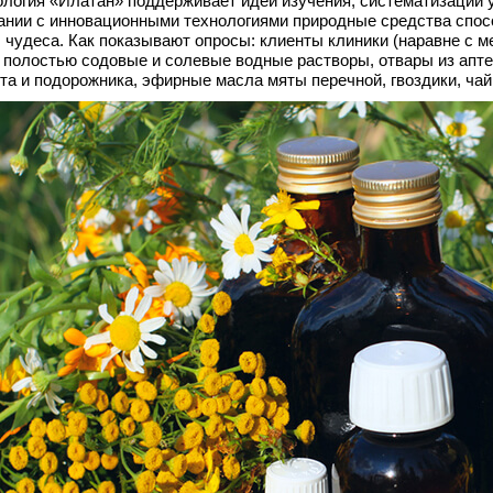
логия «Илатан» поддерживает идеи изучения, систематизации 
ании с инновационными технологиями природные средства спос
, чудеса. Как показывают опросы: клиенты клиники (наравне с 
 полостью содовые и солевые водные растворы, отвары из апт
та и подорожника, эфирные масла мяты перечной, гвоздики, чай