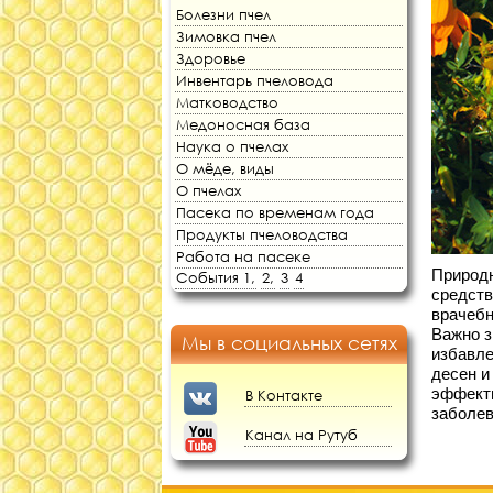
Болезни пчел
Зимовка пчел
Здоровье
Инвентарь пчеловода
Матководство
Медоносная база
Наука о пчелах
О мёде, виды
О пчелах
Пасека по временам года
Продукты пчеловодства
Работа на пасеке
Природн
События 1,
2,
3
4
средств
врачебн
Важно з
Мы в социальных сетях
избавле
десен и
эффекти
В Контакте
заболев
Канал на Рутуб