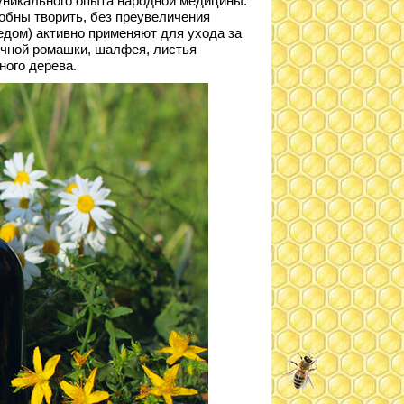
уникального опыта народной медицины.
обны творить, без преувеличения
медом) активно применяют для ухода за
ечной ромашки, шалфея, листья
ного дерева.