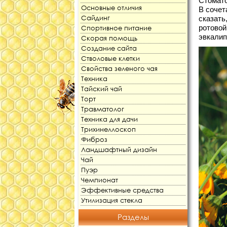
Стомато
Основные отличия
В сочет
Сайдинг
сказать
ротовой
Спортивное питание
эвкалип
Скорая помощь
Создание сайта
Стволовые клетки
Свойства зеленого чая
Техника
Тайский чай
Торт
Травматолог
Техника для дачи
Трихинеллоскоп
Фиброз
Ландшафтный дизайн
Чай
Пуэр
Чемпионат
Эффективные средства
Утилизация стекла
Разделы