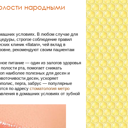
полости народными
омашних условиях. В любом случае для
едуры, строгое соблюдение правил
их клиник «Ilatan», чей вклад в
ровне, рекомендуют своим пациентам
ное питание — один из залогов здоровья
полости рта, помогает снижать
топ наиболее полезных для десен и
овоточивости десен, ускоряет
полис, перга, забрус — популярные
ются по адресу
стоматология метро
бавления в домашних условиях от зубной