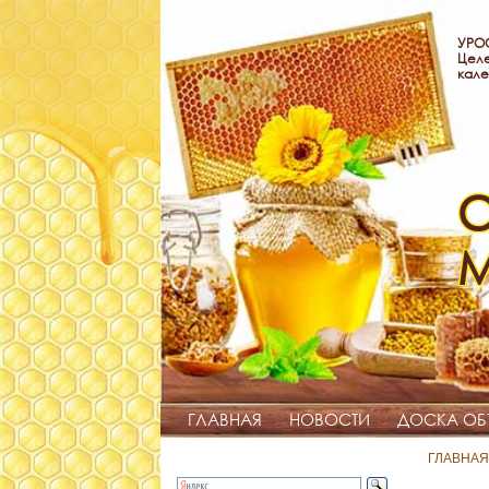
УРОО
Целе
кале
С
ГЛАВНАЯ
НОВОСТИ
ДОСКА ОБ
ГЛАВНАЯ