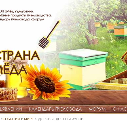
П «Мёд Удмуртии».
бные продукты пчеловодства,
ндарь пчеловода, форум
ТРАНА
МЁДА
ЪЯВЛЕНИЙ
КАЛЕНДАРЬ ПЧЕЛОВОДА
ФОРУМ
О НАС
/
СОБЫТИЯ В МИРЕ
/ ЗДОРОВЬЕ ДЕСЕН И ЗУБОВ