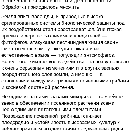
в еще большей численности и дееспособности.
Обработки приходилось множить.
Земля впитывала яды, и природные высоко-
организованные системы биологической защиты под
их воздействием стали расстраиваться. Уничтожая
прямых и хорошо различимых вредителей —
фитофагов, атакующая пестицидная химия своим
смертным крылом тут же уничтожала и их
естественных врагов — популяции энтомофагов.
Более того, химическое воздействие на почву привело
к очень серьезным изменениям и в других звеньях
возродительного слоя земли, а именно — в
отношениях между микоризными почвенными грибами
и корневой системой растения.
Невидимая нашими глазами микориза — важнейшее
звено в обеспечении посеянного растения всеми
необходимыми питательными элементами.
Повреждение почвенной грибницы снижает
плодородие и устойчивость высеваемых культур к
неблагоприятным воздействиям окружающей среды.