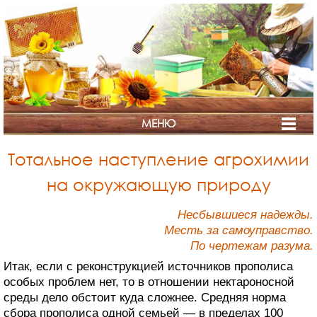
МЕНЮ
Тотальное наступление агрохимии
на окружающую природу
Несбывшиеся надежды.
Месть за самоуправство.
По чертежам разума.
СТРАНА
Итак, если с реконструкцией источников прополиса
особых проблем нет, то в отношении нектароносной
МЁДА
среды дело обстоит куда сложнее. Средняя норма
сбора прополиса одной семьей — в пределах 100