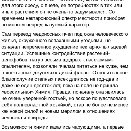
для этого среду, о пчеле, ее потребностях в тех или
иных растениях он не очень-то задумывался. Со
временем нектароносный спектр местности приобрел
во многом непредсказуемый характер.
Сам переезд медоносных пчел под окна человеческого
жилья, окруженного вспаханными угодьями, не
означал непременное ухудшение нектарно-пыльцевой
ситуации. Успешные контрдействия растений-
ценофобов, натур весьма щедрых к насекомым-
опылителям, позволяли пчелам питаться не хуже, чем
в «нектарных джунглях» дикой флоры. Относительное
благополучие степных пасек длилось не год-два и
даже не один десяток лет, пока на поля не пришла
«всесильная» Химия. Правда, поначалу она явилась
не очень уверенной гостьей, но вскоре почувствовала
себя полновластной хозяйкой, став не более не менее
как новой силой и новым мерилом в отношениях
человека и природы.
Возможности химии казались чарующими, а первые