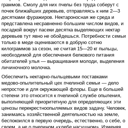
граммов. Смолу для них пчелы без труда соберут с
почек ближайших деревьев, отправляясь к ним 2—3
десятками фуражиров. Нектароносная же среда и
представлена несравненно большим числом видов, и
посадкой вокруг пасеки десятка выделяющих нектар
деревьев тут явно не обойдешься. Потребности семьи
только в меде оцениваются в добрую сотню
килограммов за сезон, не считая 15—20 кг пыльцы,
необходимой для обеспечения белкового питания
обитателей улья — выращивания молоди, выделения
личиночного молочка.
Обеспечить нектарно-пыльцевыми поставками
медово-опылительный цех пчелиной семьи — дело
непростое и для окружающей флоры. Еще в большей
степени это относится к пчелиной службе опыления,
выполняющей приоритетную для определяющих эти
ценозы перекрестноопыляемых видов задачу. Человек,
занимаясь хозяйственной деятельностью на земле,
беспокоился в первую очередь, естественно, о себе, о
своем, а не о пчелином «хлебе насущном». Изменяя