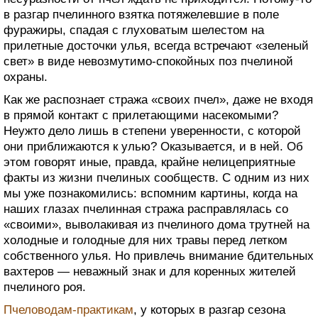
в разгар пчелинного взятка потяжелевшие в поле
фуражиры, спадая с глуховатым шелестом на
прилетные досточки улья, всегда встречают «зеленый
свет» в виде невозмутимо-спокойных поз пчелиной
охраны.
Как же распознает стража «своих пчел», даже не входя
в прямой контакт с прилетающими насекомыми?
Неужто дело лишь в степени уверенности, с которой
они приближаются к улью? Оказывается, и в ней. Об
этом говорят иные, правда, крайне нелицеприятные
факты из жизни пчелиных сообществ. С одним из них
мы уже познакомились: вспомним картины, когда на
наших глазах пчелинная стража расправлялась со
«своими», выволакивая из пчелиного дома трутней на
холодные и голодные для них травы перед летком
собственного улья. Но привлечь внимание бдительных
вахтеров — неважный знак и для коренных жителей
пчелиного роя.
Пчеловодам-практикам
, у которых в разгар сезона