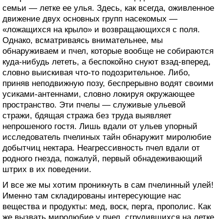
семьи — летке ее улья. Здесь, как всегда, оживленное
движение двух основных групп насекомых —
«ложащихся на крыло» и возвращающихся с поля.
СТРАНА
Однако, всматриваясь внимательнее, мы
МЁДА
обнаруживаем и пчел, которые вообще не собираются
куда-нибудь лететь, а беспокойно снуют взад-вперед,
словно выискивая что-то подозрительное. Либо,
приняв неподвижную позу, беспрерывно водят своими
усиками-антеннами, словно локируя окружающее
пространство. Эти пчелы — служивые ульевой
стражи, бдящая стража без труда выявляет
непрошеного гостя. Лишь вдали от ульев упорный
исследователь пчелиных тайн обнаружит миролюбие
добытчиц нектара. Неагрессивность пчел вдали от
родного гнезда, пожалуй, первый обнадеживающий
штрих в их поведении.
И все же мы хотим проникнуть в сам пчелинный улей!
Именно там складированы интересующие нас
вещества и продукты: мед, воск, перга, прополис. Как
же вызвать миролюбие у пчел, сгрудившихся на летке