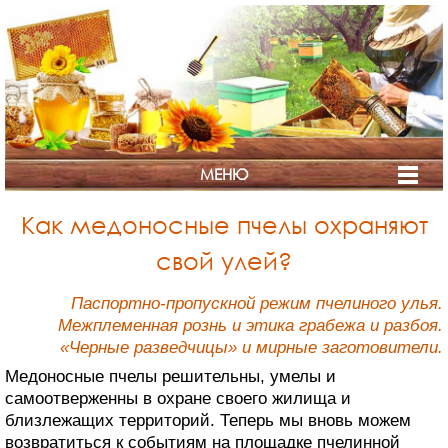
МЕНЮ
Как медоносные пчелы охраняют
свой улей?
Паспортно-пропускной режим пчелиного улья.
Межплеменная рознь и этика грабежа и разбоя.
«Черные разведчицы» и мирные заготовители.
Медоносные пчелы решительны, умелы и
самоотверженны в охране своего жилища и
близлежащих территорий. Теперь мы вновь можем
возвратиться к событиям на площадке пчелинной