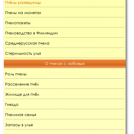
Пчёлы разведчицы
Пчелы на монетах
Пчелопакеты
Пчеловодство в Финляндии
Среднерусская пчела
Стерильность улья
О пчелах с любовью
Роль пчелы
Расселение пчёл
Жилище для пчёл
Гнездо
Пчелиная семья
Запасы в улье