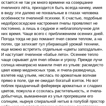
остается не так уж много времени на созерцание
пчелиного лёта, приходится быть всегда начеку, имея
в виду эти далеко не похвальные в глазах человека
особенности пчелиной психики. К счастью, подобные
недобрососедские настроения пчелы проявляют не
постоянно, а лишь в скудное и неблагополучное для
них время. Чаще всего с приближением осенних дней.
Погода тогда не раз поманит пчел своим теплом, а на
полях, где затихает гул убирающей урожай техники,
еще можно встретить отдельные «цветы запоздалые».
И наступает пчелиное «бабье лето». Осеннее тепло
чаще скрывает для пчел обман и угрозу. Прежде лучи
солнца ненапрасно манили пчел из ульев: раскидисто
цвел ковер медоносных трав, и пчела-разведчица,
взлетев над ульем, неслась по ароматным волнам
прямо в поле, где ее ожидал богатый взяток. Но вот
поблек праздничный фейерверк ароматных и сладких
цветов, пожухла и ссохлась растительность, и пчела-
добытчица, выманенная из улья прогревшим его
солнцем, нырнув спиральной нитью в голубой простор