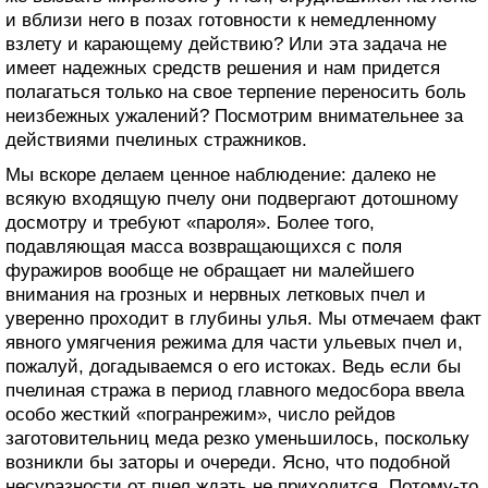
и вблизи него в позах готовности к немедленному
взлету и карающему действию? Или эта задача не
имеет надежных средств решения и нам придется
полагаться только на свое терпение переносить боль
неизбежных ужалений? Посмотрим внимательнее за
действиями пчелиных стражников.
Мы вскоре делаем ценное наблюдение: далеко не
всякую входящую пчелу они подвергают дотошному
досмотру и требуют «пароля». Более того,
подавляющая масса возвращающихся с поля
фуражиров вообще не обращает ни малейшего
внимания на грозных и нервных летковых пчел и
уверенно проходит в глубины улья. Мы отмечаем факт
явного умягчения режима для части ульевых пчел и,
пожалуй, догадываемся о его истоках. Ведь если бы
пчелиная стража в период главного медосбора ввела
особо жесткий «погранрежим», число рейдов
заготовительниц меда резко уменьшилось, поскольку
возникли бы заторы и очереди. Ясно, что подобной
несуразности от пчел ждать не приходится. Потому-то