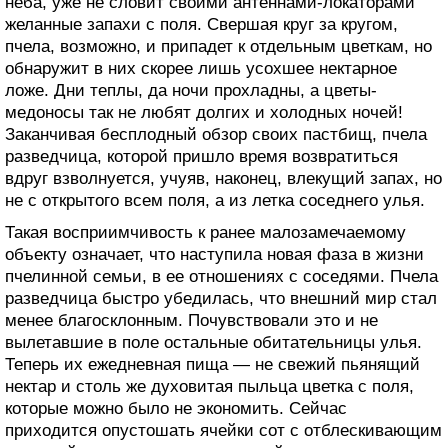
неба, уже не словит своими антеннами-локаторами
желанные запахи с поля. Свершая круг за кругом,
пчела, возможно, и припадет к отдельным цветкам, но
обнаружит в них скорее лишь усохшее нектарное
ложе. Дни теплы, да ночи прохладны, а цветы-
медоносы так не любят долгих и холодных ночей!
Заканчивая бесплодный обзор своих пастбищ, пчела
разведчица, которой пришло время возвратиться
вдруг взволнуется, учуяв, наконец, влекущий запах, но
не с открытого всем поля, а из летка соседнего улья.
Такая восприимчивость к ранее малозамечаемому
объекту означает, что наступила новая фаза в жизни
пчелинной семьи, в ее отношениях с соседями. Пчела
разведчица быстро убедилась, что внешний мир стал
менее благосклонным. Почувствовали это и не
вылетавшие в поле остальные обитательницы улья.
Теперь их ежедневная пища — не свежий пьянящий
нектар и столь же духовитая пыльца цветка с поля,
которые можно было не экономить. Сейчас
приходится опустошать ячейки сот с отблескивающим