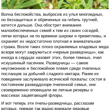
Волна беспокойства, выбросив из улья многоедных,
но беззащитных и обреченных на гибель трутней,
катится дальше. Она обострит внимание
малообеспеченных семей к тем из своих соседей,
летки которых не по времени широки и приветливы, и
охраняет их недостаточно плотная и внимательная
стража. Возле таких плохо охраняемых кладовых меда
вскоре могут закружиться «черные разведчицы», как
иногда в сердцах назовет этих, более темных, пчел
искушенный пасечник. Разведчицы — самое
неугомонное и беспокойное племя среди пчелиных
посланцев за добычей сладкого нектара. Ранее их
поведение заслуживало всяческой похвалы: состоя в
постоянном разведдозоре пчелинной семьи, они
своевременно оповещали ее летные резервы о
массивах зацветающей флоры.
И вот теперь эти пчелы-разведчицы, рассказам
которых, прежде так жадно внимали рядовые